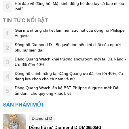
Hỏi đáp về đồng hồ: Mặt kính đồng hồ đeo tay có bao nhiêu
5
loại?
TIN TỨC NỔI BẬT
Giải mã những chi tiết làm nên sức hút của đồng hồ Philippe
1
Auguste.
Đồng hồ Diamond D - Bí quyết tạo nên khí chất của người
2
phụ nữ hiện đại
Đăng Quang Watch khai trương showroom mới tại Đà Nẵng -
3
Ưu đãi đến 40%
Đồng hồ chính hãng tại Đăng Quang ưu đãi lên tới 40%, đa
4
dạng lựa chọn cho cả nam và nữ
Đăng Quang Watch lên kệ BST Philippe Auguste mới: Dấu
5
ấn dành cho quý ông khác biệt
SẢN PHẨM MỚI
Diamond D
Đồng hồ nữ Diamond D DM36505IG