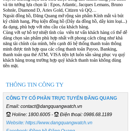
và tin tưởng lựa chọn là : Epos, Atlantic, Jacques Lemans, Bruno
Sohnle, Diamond D, Aries Gold, Citizen và QQ…
Ngoài đồng hồ, Đăng Quang mở rộng sản phẩm Kính mắt và bút
ký chính hang, Phụ kiện đồng hồ (Dây da đồng hồ, dây kim loại...)
đa dạng, phù hợp với nhu cầu của khách hàng.
Cùng với sự hỗ trợ nhiệt tình của viên tư vấn khách hàng có thể dễ
dàng chọn sản phẩm phù hợp nhất với phong cách cũng như khả
năng tài chính của mình, bên cạnh đó hệ thống thanh toán thông
minh được tinh hợp qua các cổng thanh toán Payoo, Banking,
thanh toán qua thẻ ATM, VISA tiện lợi luôn sẵn sàng phục vụ quý
khách hàng trong trường hợp quý khách thanh toán không dùng
tiền mặt.
THÔNG TIN CÔNG TY
CÔNG TY CỔ PHẦN TRỰC TUYẾN ĐĂNG QUANG
Email: contact@dangquangwatch.vn
Holine: 1800.6005
-
Điện thoại: 0986.68.1189
Website: https://www.dangquangwatch.vn
Facebook: Đồng hồ Đăng Quang