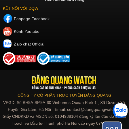
KẾT NỐI VỚI DQW
Fanpage Facebook
Kênh Youtube
Zalo chat Official
CÔNG TY CỔ PHẦN TRỰC TUYẾN ĐĂNG QUANG
VPGD: Số BH9A-SP.9A-60 Vinhomes Ocean Park 1 , Xã Dương Xá,
Huyện Gia Lâm, Hà Nội - Email: contact@dangquangwatch.vn
Giấy CNĐKKD và MSDN số: 0104938104 đăng ký lần đầu do Sở Kế
hoạch và Đầu tư Thành phố Hà Nội cấp ngày 07/10/2010