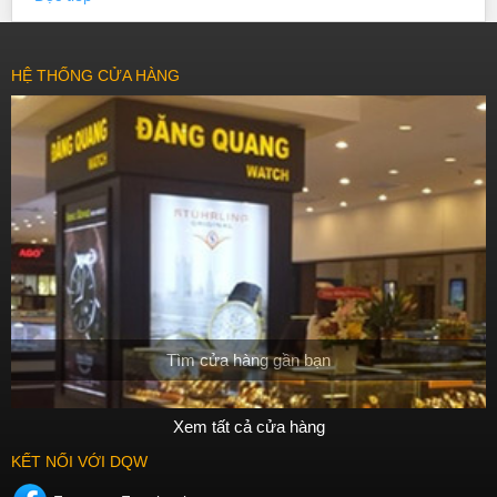
hãng cần phải lựa chọn thương hiệu uy tín và tin cậy, kiểm tra kỹ về
chất lượng và tính chính xác của sản phẩm. Hy vọng những thông tin
trên sẽ giúp bạn có được lựa chọn đúng đắn cho mình.
HỆ THỐNG CỬA HÀNG
Tìm cửa hàng gần bạn
Xem tất cả cửa hàng
KẾT NỐI VỚI DQW