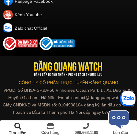
Fanpage Facebook
Kênh Youtube
Zalo chat Official
CÔNG TY CỔ PHẦN TRỰC TUYẾN ĐĂNG QUANG
VPGD: Số BH9A-SP.9A-60 Vinhomes Ocean Park 1 , Xã Dương Xá,
Huyện Gia Lâm, Hà Nội - Email: contact@dangquangwatch.vn
Giấy CNĐKKD và MSDN số: 0104938104 đăng ký lần đầu do Sở Kế
hoạch và Đầu tư Thành phố Hà Nội cấp ngày 07/10/2010
Đồng hồ Thụy Sỹ | Swiss made
Cửa hàng
098.668.1189
Lên đầu
Tìm kiếm