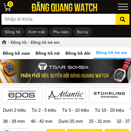
0
Đồng hồ
Kính mắt
Phụ kiện
Bút ký
ẻ em
/
Đồng hồ
/
Đồng hồ trẻ em
Đồng hồ trẻ em
Đồng hồ nam
Đồng hồ nữ
Đồng hồ đôi
Dưới 2 triệu
Từ 2 - 5 triệu
Từ 5 - 10 triệu
Từ 10 - 20 triệu
38 - 39 mm
40 - 42 mm
Dưới 25 mm
25 - 31 mm
32 - 3