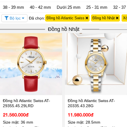
38 - 39 mm
40 - 42 mm
Dưới 25 mm
25 - 31 mm
32 - 3
Bộ lọc
Đã chọn:
Đồng hồ Atlantic Swiss
Đồng hồ Nhật
Xó
Đồng hồ Nhật
Đồng hồ Atlantic Swiss AT-
Đồng hồ Atlantic Swiss AT-
29355.45.29LRD
20335.43.28G
21.560.000đ
11.980.000đ
Size mặt: 36 mm
Size mặt: 28.5mm