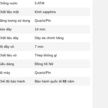
Chống nước
5 ATM
02433545555
Số 28 Chùa Thông - Sơn Tây -
hất liệu mặt
Kính sapphire
Hà Nội
Năng lượng sử dụng
Quartz/Pin
02437939481
Số 53 Trần Đăng Ninh - Cầu
Size dây
14 mm
Giấy - Hà Nội
034 629 9090
hất liệu dây
Dây da chính hãng
Showroom 86: BH9A-SP.9A-63
Độ dầy vỏ
7 mm
Vinhomes Ocean Park 1, Dương
Xá, Gia Lâm, Thành phố Hà Nội
hất liệu vỏ
Thép không gỉ
Kiểu dáng
Đồng hồ Nữ
Bộ máy
Quartz/Pin
Chế độ bảo hành
Bảo hành quốc tế
02
năm