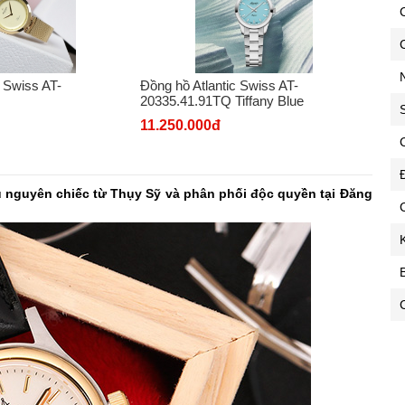
C
c Swiss AT-
Đồng hồ Atlantic Swiss AT-
20335.41.91TQ Tiffany Blue
11.250.000đ
C
 nguyên chiếc từ Thụy Sỹ và phân phối độc quyền tại Đăng
C