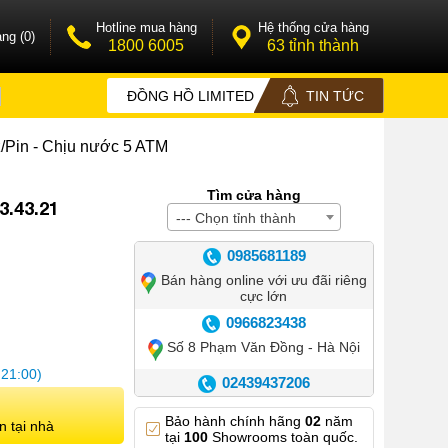
Hotline mua hàng
Hệ thống cửa hàng
ng (0)
1800 6005
63 tỉnh thành
ĐỒNG HỒ LIMITED
TIN TỨC
z/Pin - Chịu nước 5 ATM
Tìm cửa hàng
3.43.21
--- Chọn tỉnh thành
0985681189
Bán hàng online với ưu đãi riêng
cực lớn
0966823438
Số 8 Phạm Văn Đồng - Hà Nội
 21:00)
02439437206
Số 42 Phố Huế - Hoàn Kiếm –
Bảo hành chính hãng
02
năm
Hà Nội
n tại nhà
tại
100
Showrooms toàn quốc.