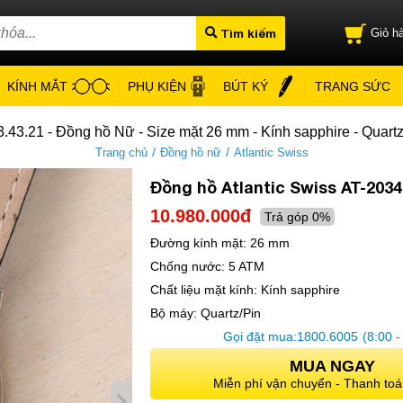
Tìm kiếm
Giỏ hà
KÍNH MẮT
PHỤ KIỆN
BÚT KÝ
TRANG SỨC
3.43.21 - Đồng hồ Nữ - Size mặt 26 mm - Kính sapphire - Quart
/
/
Trang chủ
Đồng hồ nữ
Atlantic Swiss
Đồng hồ Atlantic Swiss AT-2034
10.980.000đ
Trả góp 0%
Đường kính mặt:
26 mm
Chống nước:
5 ATM
Chất liệu mặt kính:
Kính sapphire
Bộ máy:
Quartz/Pin
Gọi đặt mua:
1800.6005
(8:00 -
MUA NGAY
Miễn phí vận chuyển - Thanh toá