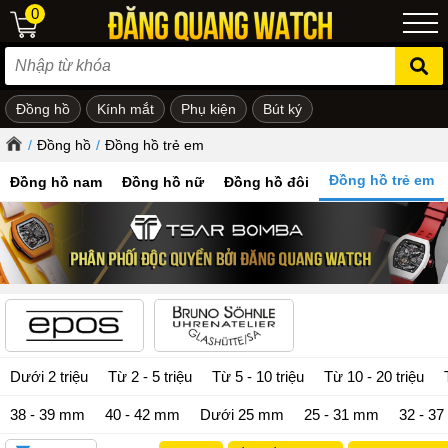
0
Đồng hồ
Kính mắt
Phụ kiện
Bút ký
ẻ em
/
Đồng hồ
/
Đồng hồ trẻ em
Đồng hồ trẻ em
Đồng hồ nam
Đồng hồ nữ
Đồng hồ đôi
Dưới 2 triệu
Từ 2 - 5 triệu
Từ 5 - 10 triệu
Từ 10 - 20 triệu
38 - 39 mm
40 - 42 mm
Dưới 25 mm
25 - 31 mm
32 - 3