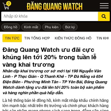
0
Đồng hồ
Kính mắt
Phụ kiện
Bút ký
ẻ em
TIN TỨC
TIN TỔNG HỢP
KIẾN THỨC ĐỒNG HỒ
TIN KHU
Đăng Quang Watch ưu đãi cực
khủng lên tới 20% trong tuần lễ
vàng khai trương
Nhân dịp khai trương cơ sở mới tại 198 Nguyễn Văn
Linh - P Thạc Gián - Q Thanh Khê - TP Đà Nẵng và 654
Điện Biên - Phường Minh Tân - TP Yên Bái, Đăng Quang
Watch dành tặng ưu đãi lên tới 20% toàn bộ sản phẩm
và hàng nghìn phần quà hấp dẫn.
Là hệ thống bán lẻ đồng hồ, kính mắt nhập khẩu chính hãng
lớn mạnh bậc nhất trên thị trường và chinh phục khách hàng
bởi sản phẩm mang phong cách sang trọng, đẳng cấp cùng