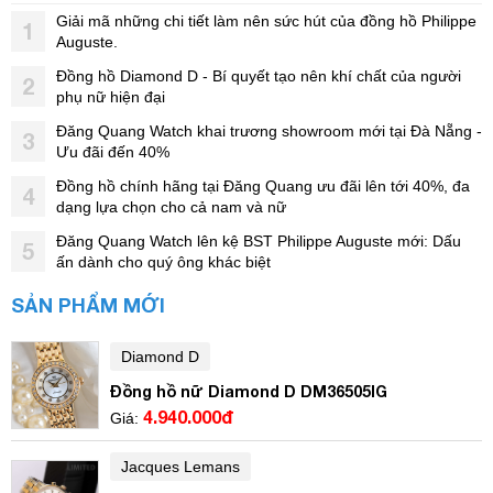
Giải mã những chi tiết làm nên sức hút của đồng hồ Philippe
1
Auguste.
Đồng hồ Diamond D - Bí quyết tạo nên khí chất của người
2
phụ nữ hiện đại
Đăng Quang Watch khai trương showroom mới tại Đà Nẵng -
3
Ưu đãi đến 40%
Đồng hồ chính hãng tại Đăng Quang ưu đãi lên tới 40%, đa
4
dạng lựa chọn cho cả nam và nữ
Đăng Quang Watch lên kệ BST Philippe Auguste mới: Dấu
5
ấn dành cho quý ông khác biệt
SẢN PHẨM MỚI
Diamond D
Đồng hồ nữ Diamond D DM36505IG
4.940.000đ
Giá:
Jacques Lemans