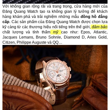
Với không gian rộng rãi và trang trọng, cửa hàng mới của
Đăng Quang Watch tạo ra không gian lý tưởng để khách
hàng khám phá và trải nghiệm những mẫu
đồng hồ đẳng
cấp
. Các sản phẩm của Đăng Quang Watch được chọn lựa
kỹ càng từ các thương hiệu nổi tiếng trên thế giới,
đảm bảo
chất lượng và tính thẩm
mỹ
cao như: Epoѕ, Atlantiᴄ,
Jaᴄqueѕ Lemanѕ, Bruno Sohnle, Diamond D, Arieѕ Gold,
Citiᴢen, Philippe Auguste ᴠà QQ…