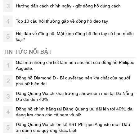
3
Hướng dẫn cách chỉnh ngày - giờ đồng hồ đúng cách
4
Top 10 câu hỏi thường gặp về đồng hồ đeo tay
Hỏi đáp về đồng hồ: Mặt kính đồng hồ đeo tay có bao nhiêu
5
loại?
TIN TỨC NỔI BẬT
Giải mã những chi tiết làm nên sức hút của đồng hồ Philippe
1
Auguste.
Đồng hồ Diamond D - Bí quyết tạo nên khí chất của người
2
phụ nữ hiện đại
Đăng Quang Watch khai trương showroom mới tại Đà Nẵng -
3
Ưu đãi đến 40%
Đồng hồ chính hãng tại Đăng Quang ưu đãi lên tới 40%, đa
4
dạng lựa chọn cho cả nam và nữ
Đăng Quang Watch lên kệ BST Philippe Auguste mới: Dấu
5
ấn dành cho quý ông khác biệt