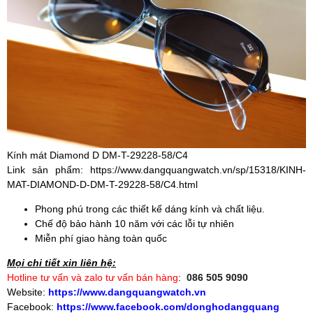
Kính mát Diamond D DM-T-29228-58/C4
Link sản phẩm:
https://www.dangquangwatch.vn/sp/15318/KINH-
MAT-DIAMOND-D-DM-T-29228-58/C4.html
Phong phú trong các thiết kế dáng kính và chất liệu.
Chế độ bảo hành 10 năm với các lỗi tự nhiên
Miễn phí giao hàng toàn quốc
Mọi chi tiết xin liên hệ:
Hotline tư vấn và zalo tư vấn bán hàng
:
086 505 9090
Website:
https://www.dangquangwatch.vn
Facebook:
https://www.facebook.com/donghodangquang