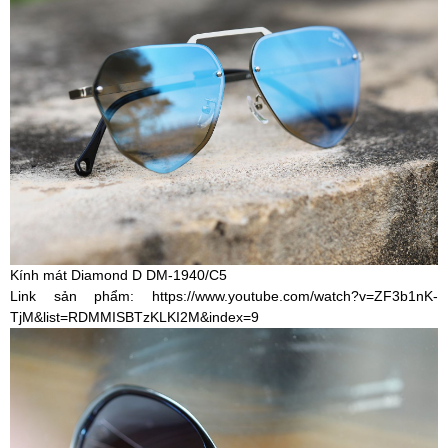
Kính mát Diamond D DM-1940/C5
Link sản phẩm:
https://www.youtube.com/watch?v=ZF3b1nK-
TjM&list=RDMMISBTzKLKI2M&index=9