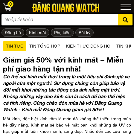
0
Đồng hồ
Kính mắt
Phụ kiện
Bút ký
ẻ em
TIN TỨC
TIN TỔNG HỢP
KIẾN THỨC ĐỒNG HỒ
TIN KHU
Giảm giá 50% với kính mát – Miễn
phí giao hàng tận nhà!
Có thể nói kính mắt thời trang là một tiêu chí đánh giá vẻ
ngoài của một người. Sử dụng chúng còn giúp bảo vệ
đôi mắt khỏi những tác động của ánh nắng mặt trời.
Không những vậy đeo kính còn là cách để bạn thể hiện
cá tính riêng. Cùng chào đón mùa hè với Đăng Quang
Watch - Kính mắt Đăng Quang giảm giá 50%!
Mắt kính, đặc biệt kính râm là món đồ không thể thiếu trong mùa
hè đầy nắng. Kính mát sẽ bảo vệ mắt bạn khỏi những tia UV có
hại, giúp mắt luôn khỏe mạnh, sáng đẹp. Nhắc đến các cửa hàng