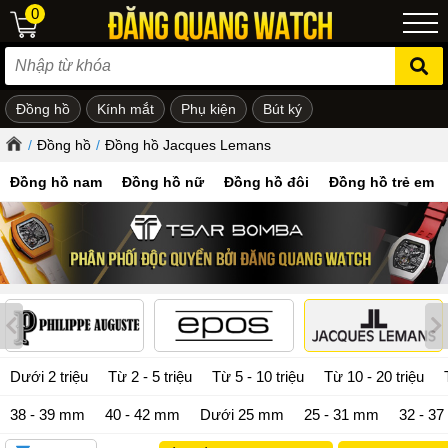
0
Đồng hồ
Kính mắt
Phụ kiện
Bút ký
ẻ em
/
Đồng hồ
/
Đồng hồ Jacques Lemans
Đồng hồ nam
Đồng hồ nữ
Đồng hồ đôi
Đồng hồ trẻ em
Dưới 2 triệu
Từ 2 - 5 triệu
Từ 5 - 10 triệu
Từ 10 - 20 triệu
38 - 39 mm
40 - 42 mm
Dưới 25 mm
25 - 31 mm
32 - 3