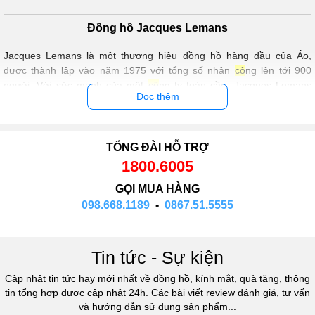
Đồng hồ Jacques Lemans
Jacques Lemans là một thương hiệu đồng hồ hàng đầu của Áo,
được thành lập vào năm 1975 với tổng số nhân
cô
ng lên tới 900
người. Với sức mạnh của một
cô
ng ty toàn cầu, Jacques Lemans
Đọc thêm
mang đến cho khách hàng những chiếc đồng hồ chất lượng, đẳng
cấp và độc đáo.
Đặc điểm nổi bật của đồng hồ Jacques Lemans
TỔNG ĐÀI HỖ TRỢ
Thiết kế tinh xảo và đa dạng: Jacques Lemans có sự đa dạng
1800.6005
về mẫu mã, thiết kế từ những chiếc đồng hồ cổ điển đến
những mẫu hiện đại phù hợp với nhiều phong cách thời trang
GỌI MUA HÀNG
khác nhau.
098.668.1189
-
0867.51.5555
Sử dụng vật liệu tốt nhất: Những chiếc đồng hồ Jacques
Lemans được sản xuất từ các vật liệu cao cấp như da, thép
không gỉ và đá quý. Những vật liệu này tạo nên tính đơn giản,
Tin tức - Sự kiện
sang trọng và sắc sảo để tạo nên sự độc đáo trong thiết kế.
Độ chính xác cao: Tất cả các sản phẩm của Jacques
Cập nhật tin tức hay mới nhất về đồng hồ, kính mắt, quà tặng, thông
Lemans
đảm bảo
chính xác với độ chính xác cao bởi đã trải
tin tổng hợp được cập nhật 24h. Các bài viết review đánh giá, tư vấn
qua một quy trình kiểm tra chất lượng nghiêm ngặt.
và hướng dẫn sử dụng sản phẩm...