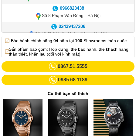
0966823438
Số 8 Phạm Văn Đồng - Hà Nội
02439437206
Số 42 Phố Huế - Hoàn Kiếm – Hà Nội
Bảo hành chính hãng
04
năm tại
100
Showrooms toàn quốc.
0982.769.887
Sẩn phầm bao gồm: Hộp đựng, thẻ bảo hành, thẻ khách hàng
Showroom 3: Số 87 Trương Định - Hai Bà Trưng - Hà Nội.
thân thiết, khăn lau (đối với kính mắt).
0969102552
0867.51.5555
Số 55 Trần Đăng Ninh – Cầu Giấy – Hà Nội
0985.68.1189
0963264832
Số 446 Xã Đàn ( Kim Liên mới) – Hà Nội
Có thể bạn sẽ thích
02437836542
Số 8 Trần Duy Hưng - Cầu Giấy - Hà Nội
02432232319
Số 413 Quang Trung - Hà Đông - Hà Nội
02432127660