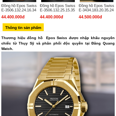
Đồng hồ Epos Swiss
Đồng hồ Epos Swiss
Đồng hồ Epos Swiss
Số 273 Nguyễn Văn Cừ - Long Biên - Hà Nội
E-3506.132.24.16.34
E-3506.132.25.15.35
E-3434.183.20.35.24
02439392490
44.400.000đ
44.400.000đ
44.500.000đ
Sô 580 Ngã tư Trường Chinh - Hà Nội
Thông tin sản phẩm
02433545555
Số 28 Chùa Thông - Sơn Tây - Hà Nội
Thương hiệu đồng hồ Epos Swiss được nhập khẩu nguyên
chiếc từ Thụy Sỹ và phân phối độc quyền tại Đăng Quang
02437939481
Watch.
Số 53 Trần Đăng Ninh - Cầu Giấy - Hà Nội
034 629 9090
Showroom 86: BH9A-SP.9A-63 Vinhomes Ocean Park 1, Dương
Xá, Gia Lâm, Thành phố Hà Nội