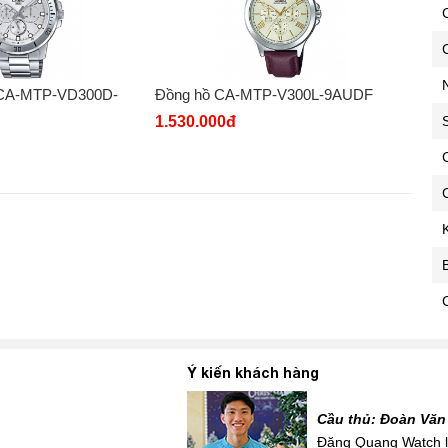
C
 CA-MTP-VD300D-
Đồng hồ CA-MTP-V300L-9AUDF
1.530.000đ
C
C
Ý kiến khách hàng
Cầu thủ: Đoàn Văn
 mới siêu đẹp để đi tặng
Đăng Quang Watch là