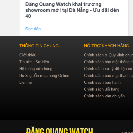
Đăng Quang Watch khai trương
showroom mới tại Đà Nẵng - Ưu đãi đến
40
Đọc tiếp
THÔNG TIN CHUNG
HỖ TRỢ KHÁCH HÀNG
Giới thiệu
Chính sách & Quy định chu
Tin tức - Sự kiện
Chính sách bảo mật thông t
Hệ thống cửa hàng
Chính sách xử lý dữ liệu cá
Hướng dẫn mua hàng Online
Chính sách bảo mật thanh t
Liên hệ
Chính sách bảo hành
Chính sách đổi hàng
Chính sách vận chuyển