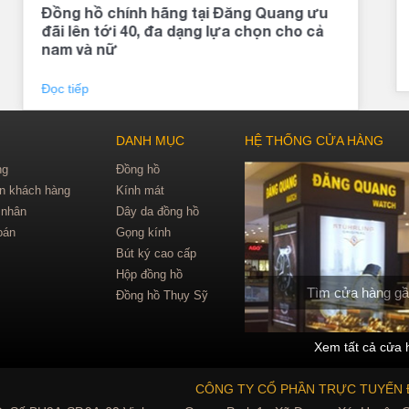
Đồng hồ chính hãng tại Đăng Quang ưu
đãi lên tới 40, đa dạng lựa chọn cho cả
nam và nữ
Đọc tiếp
DANH MỤC
HỆ THỐNG CỬA HÀNG
ng
Đồng hồ
in khách hàng
Kính mát
 nhân
Dây da đồng hồ
oán
Gọng kính
Bút ký cao cấp
Hộp đồng hồ
Tìm cửa hàng gầ
Đồng hồ Thụy Sỹ
Xem tất cả cửa 
CÔNG TY CỔ PHẦN TRỰC TUYẾN