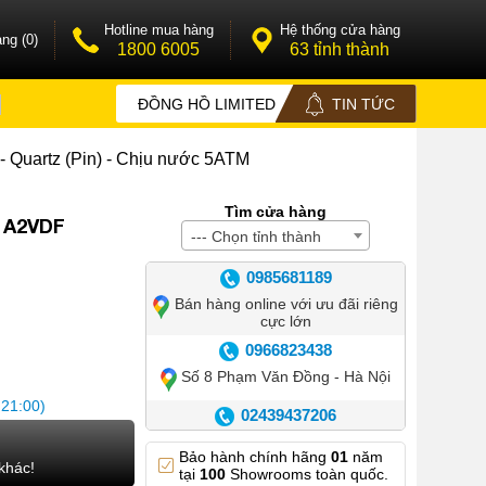
Hotline mua hàng
Hệ thống cửa hàng
ng (0)
1800 6005
63 tỉnh thành
ĐỒNG HỒ LIMITED
TIN TỨC
 Quartz (Pin) - Chịu nước 5ATM
Tìm cửa hàng
1A2VDF
--- Chọn tỉnh thành
0985681189
Bán hàng online với ưu đãi riêng
cực lớn
0966823438
Số 8 Phạm Văn Đồng - Hà Nội
 21:00)
02439437206
Số 42 Phố Huế - Hoàn Kiếm –
Bảo hành chính hãng
01
năm
Hà Nội
khác!
tại
100
Showrooms toàn quốc.