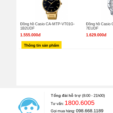
Đồng hồ Casio CA-MTP-VT01G-
Đồng hồ Casio
1B2UDF
7EUDF
1.555.000đ
1.629.000đ
Thông tin sản phẩm
Tổng đài hỗ trợ
(8:00 - 21h00)
1800.6005
Tư vấn:
Diễn viên: Hoàng Kim Ngọc
098.668.1189
Gọi mua hàng:
Khoe với mọi người Ngọc vừa mua một chiếc đồng hồ