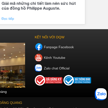
Giải mã những chi tiết làm nên sức hút
Đồng
của đồng hồ Philippe Auguste.
khí 
Đọc tiếp
Đọc 
KẾT NỐI VỚI DQW
Fanpage Facebook
Kênh Youtube
Zalo chat Official
n bạn
hàng
 ĐĂNG QUANG