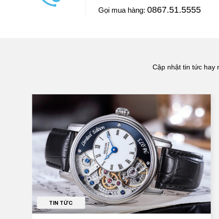
luôn và chiếc đồng hồ này Ngọc mua ở Đăng Quang W
0867.51.5555
Gọi mua hàng:
==> Xem video đánh giá
Cập nhật tin tức hay 
TIN TỨC