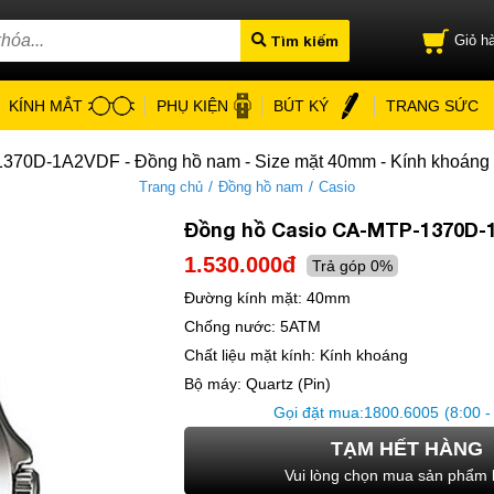
Tìm kiếm
Giỏ hà
KÍNH MẮT
PHỤ KIỆN
BÚT KÝ
TRANG SỨC
70D-1A2VDF - Đồng hồ nam - Size mặt 40mm - Kính khoáng -
/
/
Trang chủ
Đồng hồ nam
Casio
Đồng hồ Casio CA-MTP-1370D-
1.530.000đ
Trả góp 0%
Đường kính mặt:
40mm
Chống nước:
5ATM
Chất liệu mặt kính:
Kính khoáng
Bộ máy:
Quartz (Pin)
Gọi đặt mua:
1800.6005
(8:00 -
TẠM HẾT HÀNG
Vui lòng chọn mua sản phẩm 