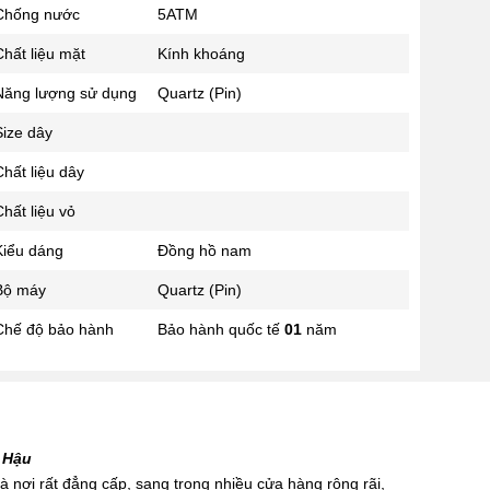
Chống nước
5ATM
02433545555
Số 28 Chùa Thông - Sơn Tây -
hất liệu mặt
Kính khoáng
Hà Nội
Năng lượng sử dụng
Quartz (Pin)
02437939481
Số 53 Trần Đăng Ninh - Cầu
Size dây
Giấy - Hà Nội
034 629 9090
hất liệu dây
Showroom 86: BH9A-SP.9A-63
hất liệu vỏ
Vinhomes Ocean Park 1, Dương
Xá, Gia Lâm, Thành phố Hà Nội
Kiểu dáng
Đồng hồ nam
Bộ máy
Quartz (Pin)
Chế độ bảo hành
Bảo hành quốc tế
01
năm
 Hậu
 nơi rất đẳng cấp, sang trọng nhiều cửa hàng rộng rãi,