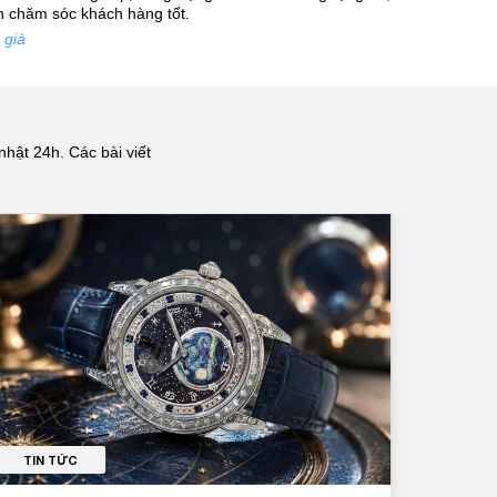
nh chăm sóc khách hàng tốt.
 giá
nhật 24h. Các bài viết
TIN TỨC
TI