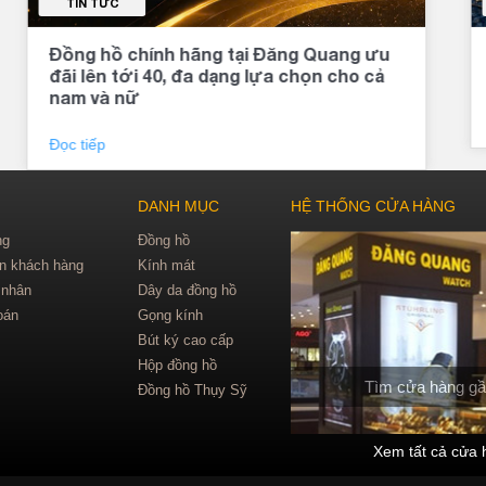
TIN TỨC
Đồng hồ chính hãng tại Đăng Quang ưu
đãi lên tới 40, đa dạng lựa chọn cho cả
nam và nữ
Đọc tiếp
DANH MỤC
HỆ THỐNG CỬA HÀNG
ng
Đồng hồ
in khách hàng
Kính mát
 nhân
Dây da đồng hồ
oán
Gọng kính
Bút ký cao cấp
Hộp đồng hồ
Tìm cửa hàng gầ
Đồng hồ Thụy Sỹ
Xem tất cả cửa 