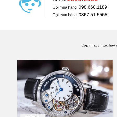
Diễn viên: Hoàng Kim Ngọc
098.668.1189
Gọi mua hàng:
Khoe với mọi người Ngọc vừa mua một chiếc đồng hồ
luôn và chiếc đồng hồ này Ngọc mua ở Đăng Quang W
0867.51.5555
Gọi mua hàng:
==> Xem video đánh giá
Cập nhật tin tức hay 