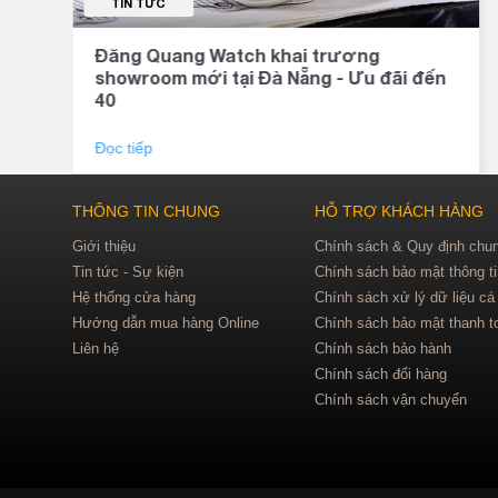
TIN TỨC
Đăng Quang Watch khai trương
showroom mới tại Đà Nẵng - Ưu đãi đến
40
Đọc tiếp
THÔNG TIN CHUNG
HỖ TRỢ KHÁCH HÀNG
Giới thiệu
Chính sách & Quy định chu
Tin tức - Sự kiện
Chính sách bảo mật thông t
Hệ thống cửa hàng
Chính sách xử lý dữ liệu cá
Hướng dẫn mua hàng Online
Chính sách bảo mật thanh t
Liên hệ
Chính sách bảo hành
Chính sách đổi hàng
Chính sách vận chuyển