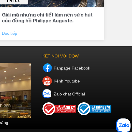
TIN TỨC
TI
Giải mã những chi tiết làm nên sức hút
Đồng
của đồng hồ Philippe Auguste.
khí 
Đọc tiếp
Đọc 
KẾT NỐI VỚI DQW
Fanpage Facebook
Kênh Youtube
Zalo chat Official
n bạn
hàng