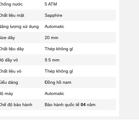
Chống nước
5 ATM
02433545555
Số 28 Chùa Thông - Sơn Tây -
hất liệu mặt
Sapphire
Hà Nội
Năng lượng sử dụng
Automatic
02437939481
Số 53 Trần Đăng Ninh - Cầu
Size dây
20 mm
Giấy - Hà Nội
034 629 9090
hất liệu dây
Thép không gỉ
Showroom 86: BH9A-SP.9A-63
Độ dầy vỏ
9.5 mm
Vinhomes Ocean Park 1, Dương
Xá, Gia Lâm, Thành phố Hà Nội
hất liệu vỏ
Thép không gỉ
Kiểu dáng
Đồng hồ nam
Bộ máy
Automatic
Chế độ bảo hành
Bảo hành quốc tế
04
năm