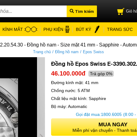
Tìm kiếm
Giỏ hà
KÍNH MẮT
PHỤ KIỆN
BÚT KÝ
TRANG SỨC
.20.54.30 - Đồng hồ nam - Size mặt 41 mm - Sapphire - Autom
/
/
Trang chủ
Đồng hồ nam
Epos Swiss
Đồng hồ Epos Swiss E-3390.302.
46.100.000đ
Trả góp 0%
Đường kính mặt:
41 mm
Chống nước:
5 ATM
Chất liệu mặt kính:
Sapphire
Bộ máy:
Automatic
Gọi đặt mua:
1800.6005
(8:00 -
MUA NGAY
Miễn phí vận chuyển - Thanh toá