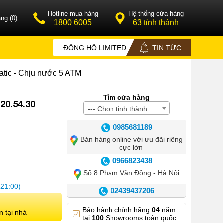
Hotline mua hàng
Hệ thống cửa hàng
ng (0)
1800 6005
63 tỉnh thành
ĐỒNG HỒ LIMITED
TIN TỨC
atic - Chịu nước 5 ATM
Tìm cửa hàng
20.54.30
--- Chọn tỉnh thành
0985681189
Bán hàng online với ưu đãi riêng
cực lớn
0966823438
Số 8 Phạm Văn Đồng - Hà Nội
 21:00)
02439437206
Số 42 Phố Huế - Hoàn Kiếm –
Bảo hành chính hãng
04
năm
Hà Nội
n tại nhà
tại
100
Showrooms toàn quốc.