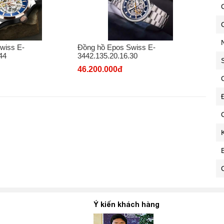
C
wiss E-
Đồng hồ Epos Swiss E-
44
3442.135.20.16.30
46.200.000đ
C
C
Ý kiến khách hàng