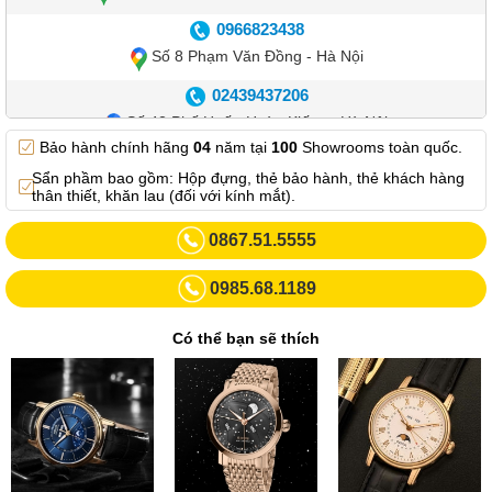
0966823438
Số 8 Phạm Văn Đồng - Hà Nội
02439437206
Số 42 Phố Huế - Hoàn Kiếm – Hà Nội
Bảo hành chính hãng
04
năm tại
100
Showrooms toàn quốc.
0982.769.887
Sẩn phầm bao gồm: Hộp đựng, thẻ bảo hành, thẻ khách hàng
Showroom 3: Số 87 Trương Định - Hai Bà Trưng - Hà Nội.
thân thiết, khăn lau (đối với kính mắt).
0969102552
0867.51.5555
Số 55 Trần Đăng Ninh – Cầu Giấy – Hà Nội
0985.68.1189
0963264832
Số 446 Xã Đàn ( Kim Liên mới) – Hà Nội
Có thể bạn sẽ thích
02437836542
Số 8 Trần Duy Hưng - Cầu Giấy - Hà Nội
02432232319
Số 413 Quang Trung - Hà Đông - Hà Nội
02432127660