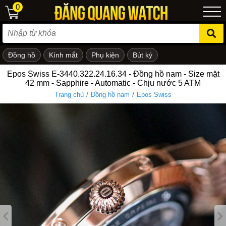
0
Đồng hồ
Kính mắt
Phụ kiện
Bút ký
ẻ em
Epos Swiss E-3440.322.24.16.34 - Đồng hồ nam - Size mặt
42 mm - Sapphire - Automatic - Chịu nước 5 ATM
/
/
Trang chủ
Đồng hồ nam
Epos Swiss