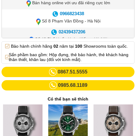
Bán hàng online với ưu đãi riêng cực lớn
0966823438
Số 8 Phạm Văn Đồng - Hà Nội
02439437206
Số 42 Phố Huế - Hoàn Kiếm – Hà Nội
Bảo hành chính hãng
02
năm tại
100
Showrooms toàn quốc.
0982.769.887
Sẩn phầm bao gồm: Hộp đựng, thẻ bảo hành, thẻ khách hàng
Showroom 3: Số 87 Trương Định - Hai Bà Trưng - Hà Nội.
thân thiết, khăn lau (đối với kính mắt).
0969102552
0867.51.5555
Số 55 Trần Đăng Ninh – Cầu Giấy – Hà Nội
0985.68.1189
0963264832
Số 446 Xã Đàn ( Kim Liên mới) – Hà Nội
Có thể bạn sẽ thích
02437836542
Số 8 Trần Duy Hưng - Cầu Giấy - Hà Nội
02432232319
Số 413 Quang Trung - Hà Đông - Hà Nội