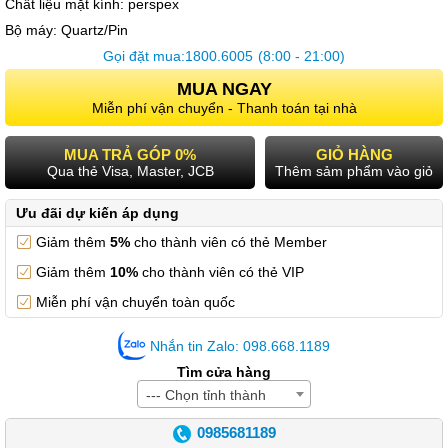
Chất liệu mặt kính:
perspex
Bộ máy:
Quartz/Pin
Gọi đặt mua:
1800.6005
(8:00 - 21:00)
MUA NGAY
Miễn phí vận chuyển - Thanh toán tại nhà
MUA TRẢ GÓP 0%
GIỎ HÀNG
Qua thẻ Visa, Master, JCB
Thêm sảm phẩm vào giỏ
Ưu đãi dự kiến áp dụng
Giảm thêm
5%
cho thành viên có thẻ Member
Giảm thêm
10%
cho thành viên có thẻ VIP
Miễn phí vận chuyển toàn quốc
Nhắn tin Zalo: 098.668.1189
Tìm cửa hàng
--- Chọn tỉnh thành
0985681189