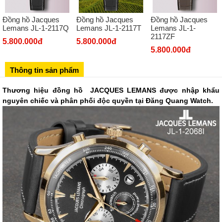
02432127660
Đồng hồ Jacques
Đồng hồ Jacques
Đồng hồ Jacques
Số 273 Nguyễn Văn Cừ - Long Biên - Hà Nội
Lemans JL-1-2117Q
Lemans JL-1-2117T
Lemans JL-1-
2117ZF
02439392490
5.800.000đ
5.800.000đ
5.800.000đ
Sô 580 Ngã tư Trường Chinh - Hà Nội
02433545555
Thông tin sản phẩm
Số 28 Chùa Thông - Sơn Tây - Hà Nội
Thương hiệu đồng hồ JACQUES LEMANS
được nhập khẩu
02437939481
nguyên chiếc và phân phối độc quyền tại Đăng Quang Watch.
Số 53 Trần Đăng Ninh - Cầu Giấy - Hà Nội
034 629 9090
Showroom 86: BH9A-SP.9A-63 Vinhomes Ocean Park 1, Dương
Xá, Gia Lâm, Thành phố Hà Nội