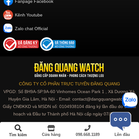
Fanpage Facebook
Kênh Youtube
Zalo chat Official
CÔNG TY CỔ PHẦN TRỰC TUYẾN ĐĂNG QUANG
VPGD: Số BH9A-SP.9A-60 Vinhomes Ocean Park 1 , Xã Dương Xá,
Huyện Gia Lâm, Hà Nội - Email: contact@dangquangwatch.vn
Giấy CNĐKKD và MSDN số: 0104938104 đăng ký lần đầu do Sở Kế
hoạch và Đầu tư Thành phố Hà Nội cấp ngày 07/10/2010
Cửa hàng
098.668.1189
Lên đầu
Tìm kiếm