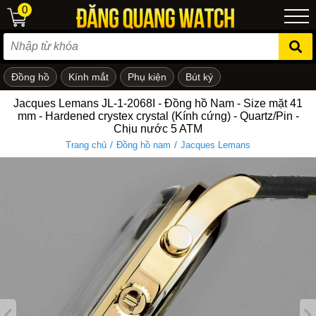
0
Đồng hồ
Kính mắt
Phụ kiện
Bút ký
ẻ em
Jacques Lemans JL-1-2068I - Đồng hồ Nam - Size mặt 41
mm - Hardened crystex crystal (Kính cứng) - Quartz/Pin -
Chịu nước 5 ATM
/
/
Trang chủ
Đồng hồ nam
Jacques Lemans