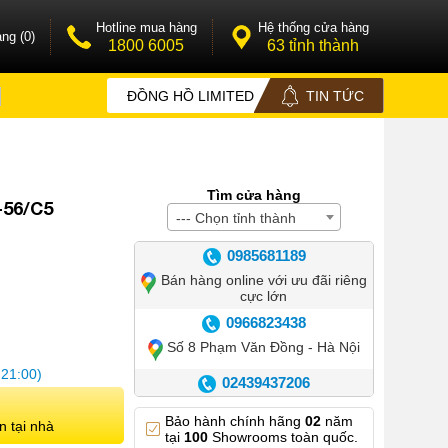
Hotline mua hàng
Hệ thống cửa hàng
ng (0)
1800 6005
63 tỉnh thành
ĐỒNG HỒ LIMITED
TIN TỨC
Tìm cửa hàng
-56/C5
--- Chọn tỉnh thành
0985681189
Bán hàng online với ưu đãi riêng
cực lớn
0966823438
Số 8 Phạm Văn Đồng - Hà Nội
 21:00)
02439437206
Số 42 Phố Huế - Hoàn Kiếm –
Bảo hành chính hãng
02
năm
Hà Nội
n tại nhà
tại
100
Showrooms toàn quốc.