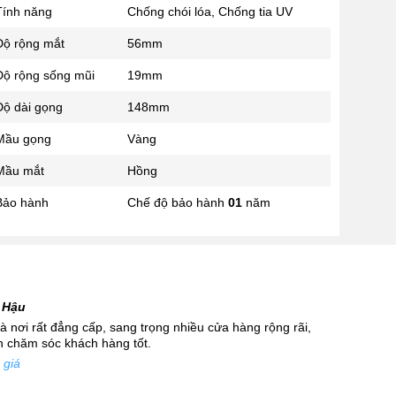
Tính năng
Chống chói lóa, Chống tia UV
02433545555
Số 28 Chùa Thông - Sơn Tây -
Độ rộng mắt
56mm
Hà Nội
Độ rộng sống mũi
19mm
02437939481
Số 53 Trần Đăng Ninh - Cầu
Độ dài gọng
148mm
Giấy - Hà Nội
034 629 9090
Mầu gọng
Vàng
Showroom 86: BH9A-SP.9A-63
Mầu mắt
Hồng
Vinhomes Ocean Park 1, Dương
Xá, Gia Lâm, Thành phố Hà Nội
Bảo hành
Chế độ bảo hành
01
năm
 Hậu
 nơi rất đẳng cấp, sang trọng nhiều cửa hàng rộng rãi,
nh chăm sóc khách hàng tốt.
 giá