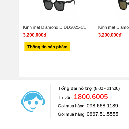
Kính mát Diamond D DD3025-C1
Kính mát Diam
3.200.000đ
3.200.000đ
Thông tin sản phẩm
Tổng đài hỗ trợ
(8:00 - 21h00)
1800.6005
Tư vấn:
Diễn viên: Hoàng Kim Ngọc
098.668.1189
Gọi mua hàng:
Khoe với mọi người Ngọc vừa mua một chiếc đồng hồ
luôn và chiếc đồng hồ này Ngọc mua ở Đăng Quang W
0867.51.5555
Gọi mua hàng:
==> Xem video đánh giá