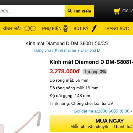
Tìm kiếm
Giỏ hà
KÍNH MẮT
PHỤ KIỆN
BÚT KÝ
TRANG SỨC
Kính mát Diamond D DM-S8081-56/C5
/
/
Trang chủ
Kính mát nữ
Diamond D
Kính mát Diamond D DM-S8081
3.278.000đ
Trả góp 0%
Độ rộng mắt:
56 mm
Độ rộng sống mũi:
19 mm
Độ dài gọng:
148 mm
Tính năng:
Chống chói lóa, tia UV
Gọi đặt mua:
1800.6005
(8:00 -
MUA NGAY
Miễn phí vận chuyển - Thanh toá