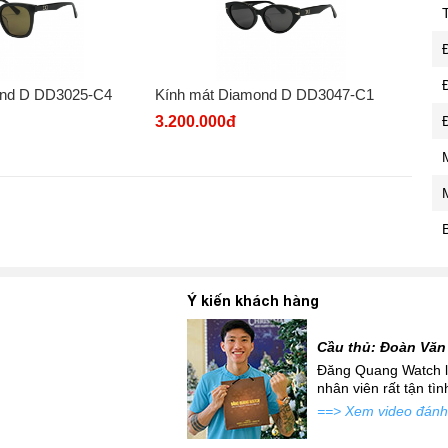
ond D DD3025-C4
Kính mát Diamond D DD3047-C1
3.200.000đ
Ý kiến khách hàng
Cầu thủ: Đoàn Văn
 mới siêu đẹp để đi tặng
Đăng Quang Watch là
atch đấy...
nhân viên rất tận tì
==> Xem video đánh