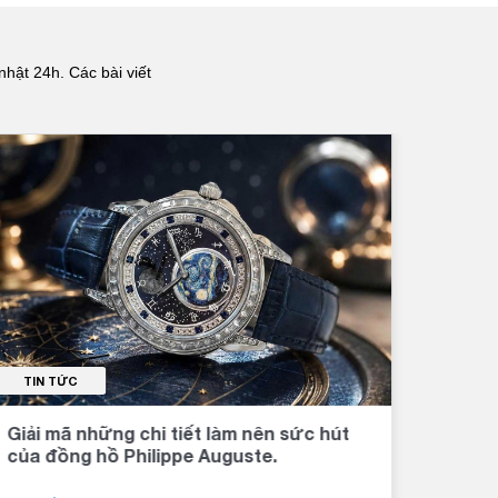
nhật 24h. Các bài viết
TIN TỨC
TI
Giải mã những chi tiết làm nên sức hút
Đồng
của đồng hồ Philippe Auguste.
khí 