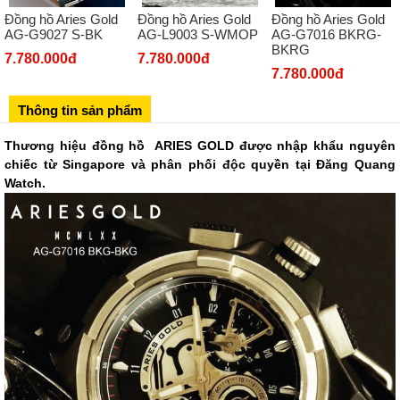
Đồng hồ Aries Gold
Đồng hồ Aries Gold
Đồng hồ Aries Gold
Số 273 Nguyễn Văn Cừ - Long Biên - Hà Nội
AG-G9027 S-BK
AG-L9003 S-WMOP
AG-G7016 BKRG-
BKRG
02439392490
7.780.000đ
7.780.000đ
7.780.000đ
Sô 580 Ngã tư Trường Chinh - Hà Nội
02433545555
Thông tin sản phẩm
Số 28 Chùa Thông - Sơn Tây - Hà Nội
Thương hiệu đồng hồ ARIES GOLD được nhập khẩu nguyên
02437939481
chiếc từ Singapore và phân phối độc quyền tại Đăng Quang
Số 53 Trần Đăng Ninh - Cầu Giấy - Hà Nội
Watch.
034 629 9090
Showroom 86: BH9A-SP.9A-63 Vinhomes Ocean Park 1, Dương
Xá, Gia Lâm, Thành phố Hà Nội