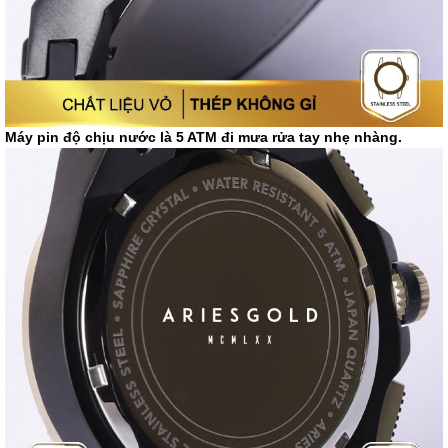
Máy pin độ chịu nước là 5 ATM đi mưa rửa tay nhẹ nhàng.