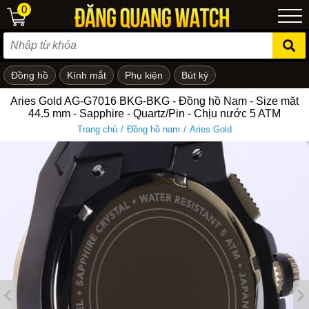
0
Đồng hồ
Kính mắt
Phụ kiện
Bút ký
ẻ em
Aries Gold AG-G7016 BKG-BKG - Đồng hồ Nam - Size mặt
44.5 mm - Sapphire - Quartz/Pin - Chịu nước 5 ATM
/
/
Trang chủ
Đồng hồ nam
Aries Gold