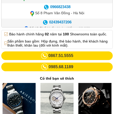
0966823438
Số 8 Phạm Văn Đồng - Hà Nội
02439437206
Số 42 Phố Huế - Hoàn Kiếm – Hà Nội
Bảo hành chính hãng
02
năm tại
100
Showrooms toàn quốc.
0982.769.887
Sẩn phầm bao gồm: Hộp đựng, thẻ bảo hành, thẻ khách hàng
Showroom 3: Số 87 Trương Định - Hai Bà Trưng - Hà Nội.
thân thiết, khăn lau (đối với kính mắt).
0969102552
0867.51.5555
Số 55 Trần Đăng Ninh – Cầu Giấy – Hà Nội
0985.68.1189
0963264832
Số 446 Xã Đàn ( Kim Liên mới) – Hà Nội
Có thể bạn sẽ thích
02437836542
Số 8 Trần Duy Hưng - Cầu Giấy - Hà Nội
02432232319
Số 413 Quang Trung - Hà Đông - Hà Nội
02432127660