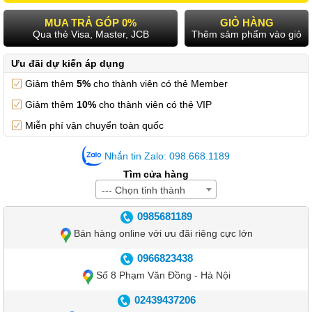
MUA TRẢ GÓP 0%
GIỎ HÀNG
Qua thẻ Visa, Master, JCB
Thêm sảm phẩm vào giỏ
Ưu đãi dự kiến áp dụng
Giảm thêm
5%
cho thành viên có thẻ Member
Giảm thêm
10%
cho thành viên có thẻ VIP
Miễn phí vận chuyển toàn quốc
Nhắn tin Zalo: 098.668.1189
Tìm cửa hàng
--- Chọn tỉnh thành
0985681189
Bán hàng online với ưu đãi riêng cực lớn
0966823438
Số 8 Phạm Văn Đồng - Hà Nội
02439437206