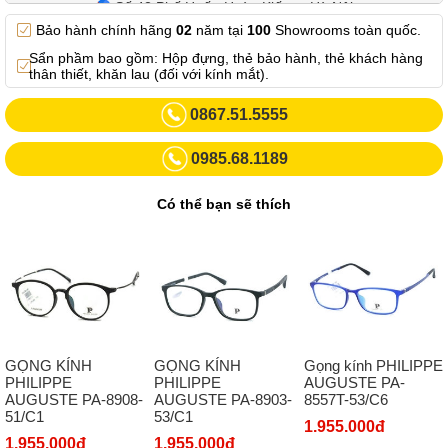
Số 42 Phố Huế - Hoàn Kiếm – Hà Nội
Bảo hành chính hãng
02
năm tại
100
Showrooms toàn quốc.
0982.769.887
Sẩn phầm bao gồm: Hộp đựng, thẻ bảo hành, thẻ khách hàng
Showroom 3: Số 87 Trương Định - Hai Bà Trưng - Hà Nội.
thân thiết, khăn lau (đối với kính mắt).
0969102552
0867.51.5555
Số 55 Trần Đăng Ninh – Cầu Giấy – Hà Nội
0985.68.1189
0963264832
Số 446 Xã Đàn ( Kim Liên mới) – Hà Nội
Có thể bạn sẽ thích
02437836542
Số 8 Trần Duy Hưng - Cầu Giấy - Hà Nội
02432232319
Số 413 Quang Trung - Hà Đông - Hà Nội
02432127660
GỌNG KÍNH
GỌNG KÍNH
Gọng kính PHILIPPE
Số 273 Nguyễn Văn Cừ - Long Biên - Hà Nội
PHILIPPE
PHILIPPE
AUGUSTE PA-
AUGUSTE PA-8908-
AUGUSTE PA-8903-
8557T-53/C6
02439392490
51/C1
53/C1
1.955.000đ
Sô 580 Ngã tư Trường Chinh - Hà Nội
1.955.000đ
1.955.000đ