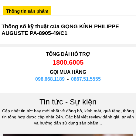
02433545555
Thông tin sản phẩm
Số 28 Chùa Thông - Sơn Tây - Hà Nội
02437939481
Thông số kỹ thuật của GỌNG KÍNH PHILIPPE
Số 53 Trần Đăng Ninh - Cầu Giấy - Hà Nội
AUGUSTE PA-8905-49/C1
034 629 9090
Showroom 86: BH9A-SP.9A-63 Vinhomes Ocean Park 1, Dương
Xá, Gia Lâm, Thành phố Hà Nội
TỔNG ĐÀI HỖ TRỢ
1800.6005
GỌI MUA HÀNG
098.668.1189
-
0867.51.5555
Tin tức - Sự kiện
Cập nhật tin tức hay mới nhất về đồng hồ, kính mắt, quà tặng, thông
tin tổng hợp được cập nhật 24h. Các bài viết review đánh giá, tư vấn
và hướng dẫn sử dụng sản phẩm...