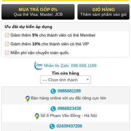
MUA TRẢ GÓP 0%
GIỎ HÀNG
Qua thẻ Visa, Master, JCB
Thêm sảm phẩm vào giỏ
Ưu đãi dự kiến áp dụng
Giảm thêm
5%
cho thành viên có thẻ Member
Giảm thêm
10%
cho thành viên có thẻ VIP
Miễn phí vận chuyển toàn quốc
Nhắn tin Zalo: 098.668.1189
Tìm cửa hàng
--- Chọn tỉnh thành
0985681189
Bán hàng online với ưu đãi riêng cực lớn
0966823438
Số 8 Phạm Văn Đồng - Hà Nội
02439437206