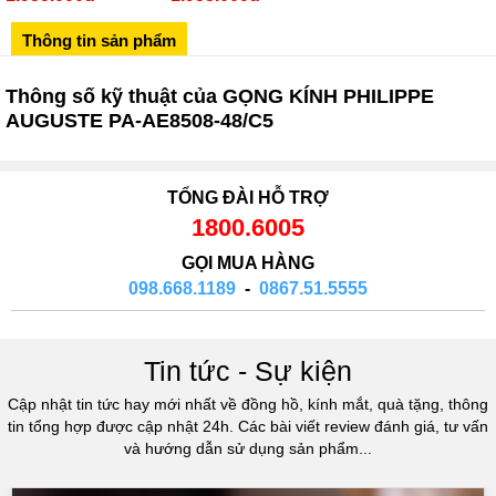
02433545555
Thông tin sản phẩm
Số 28 Chùa Thông - Sơn Tây - Hà Nội
02437939481
Thông số kỹ thuật của GỌNG KÍNH PHILIPPE
Số 53 Trần Đăng Ninh - Cầu Giấy - Hà Nội
AUGUSTE PA-AE8508-48/C5
034 629 9090
Showroom 86: BH9A-SP.9A-63 Vinhomes Ocean Park 1, Dương
Xá, Gia Lâm, Thành phố Hà Nội
TỔNG ĐÀI HỖ TRỢ
1800.6005
GỌI MUA HÀNG
098.668.1189
-
0867.51.5555
Tin tức - Sự kiện
Cập nhật tin tức hay mới nhất về đồng hồ, kính mắt, quà tặng, thông
tin tổng hợp được cập nhật 24h. Các bài viết review đánh giá, tư vấn
và hướng dẫn sử dụng sản phẩm...