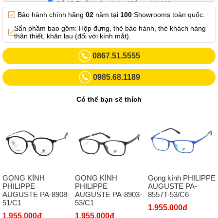
Số 42 Phố Huế - Hoàn Kiếm – Hà Nội
Bảo hành chính hãng
02
năm tại
100
Showrooms toàn quốc.
0982.769.887
Sẩn phầm bao gồm: Hộp đựng, thẻ bảo hành, thẻ khách hàng
Showroom 3: Số 87 Trương Định - Hai Bà Trưng - Hà Nội.
thân thiết, khăn lau (đối với kính mắt).
0969102552
0867.51.5555
Số 55 Trần Đăng Ninh – Cầu Giấy – Hà Nội
0985.68.1189
0963264832
Số 446 Xã Đàn ( Kim Liên mới) – Hà Nội
Có thể bạn sẽ thích
02437836542
Số 8 Trần Duy Hưng - Cầu Giấy - Hà Nội
02432232319
Số 413 Quang Trung - Hà Đông - Hà Nội
02432127660
GỌNG KÍNH
GỌNG KÍNH
Gọng kính PHILIPPE
Số 273 Nguyễn Văn Cừ - Long Biên - Hà Nội
PHILIPPE
PHILIPPE
AUGUSTE PA-
AUGUSTE PA-8908-
AUGUSTE PA-8903-
8557T-53/C6
02439392490
51/C1
53/C1
1.955.000đ
Sô 580 Ngã tư Trường Chinh - Hà Nội
1.955.000đ
1.955.000đ