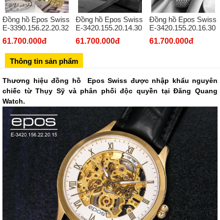
02432127660
Đồng hồ Epos Swiss
Đồng hồ Epos Swiss
Đồng hồ Epos Swiss
Số 273 Nguyễn Văn Cừ - Long Biên - Hà Nội
E-3390.156.22.20.32
E-3420.155.20.14.30
E-3420.155.20.16.30
02439392490
61.700.000đ
61.700.000đ
61.700.000đ
Sô 580 Ngã tư Trường Chinh - Hà Nội
Thông tin sản phẩm
02433545555
Số 28 Chùa Thông - Sơn Tây - Hà Nội
Thương hiệu đồng hồ Epos Swiss được nhập khẩu nguyên
chiếc từ Thụy Sỹ và phân phối độc quyền tại Đăng Quang
02437939481
Watch.
Số 53 Trần Đăng Ninh - Cầu Giấy - Hà Nội
034 629 9090
Showroom 86: BH9A-SP.9A-63 Vinhomes Ocean Park 1, Dương
Xá, Gia Lâm, Thành phố Hà Nội