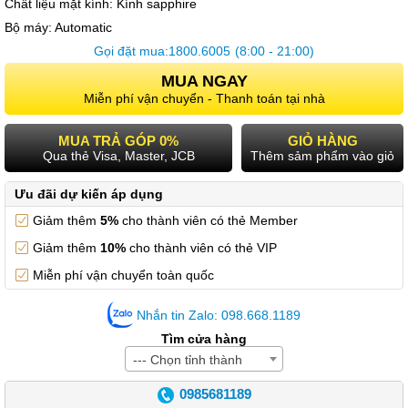
Chất liệu mặt kính:
Kính sapphire
Bộ máy:
Automatic
Gọi đặt mua:
1800.6005
(8:00 - 21:00)
MUA NGAY
Miễn phí vận chuyển - Thanh toán tại nhà
MUA TRẢ GÓP 0%
GIỎ HÀNG
Qua thẻ Visa, Master, JCB
Thêm sảm phẩm vào giỏ
Ưu đãi dự kiến áp dụng
Giảm thêm
5%
cho thành viên có thẻ Member
Giảm thêm
10%
cho thành viên có thẻ VIP
Miễn phí vận chuyển toàn quốc
Nhắn tin Zalo: 098.668.1189
Tìm cửa hàng
--- Chọn tỉnh thành
0985681189