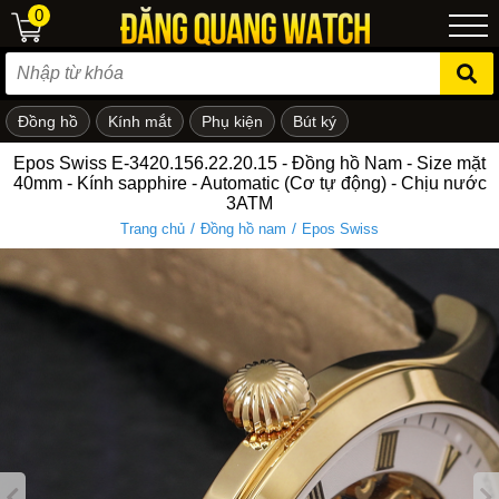
0
Đồng hồ
Kính mắt
Phụ kiện
Bút ký
ẻ em
Epos Swiss E-3420.156.22.20.15 - Đồng hồ Nam - Size mặt
40mm - Kính sapphire - Automatic (Cơ tự động) - Chịu nước
3ATM
/
/
Trang chủ
Đồng hồ nam
Epos Swiss