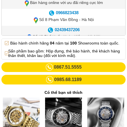
Bán hàng online với ưu đãi riêng cực lớn
0966823438
Số 8 Phạm Văn Đồng - Hà Nội
02439437206
Số 42 Phố Huế - Hoàn Kiếm – Hà Nội
Bảo hành chính hãng
04
năm tại
100
Showrooms toàn quốc.
0982.769.887
Sẩn phầm bao gồm: Hộp đựng, thẻ bảo hành, thẻ khách hàng
Showroom 3: Số 87 Trương Định - Hai Bà Trưng - Hà Nội.
thân thiết, khăn lau (đối với kính mắt).
0969102552
0867.51.5555
Số 55 Trần Đăng Ninh – Cầu Giấy – Hà Nội
0985.68.1189
0963264832
Số 446 Xã Đàn ( Kim Liên mới) – Hà Nội
Có thể bạn sẽ thích
02437836542
Số 8 Trần Duy Hưng - Cầu Giấy - Hà Nội
02432232319
Số 413 Quang Trung - Hà Đông - Hà Nội