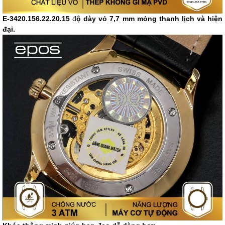
E-3420.156.22.20.15
đ
ộ dày vỏ 7,7 mm
mỏng thanh lịch và hiện
đại.