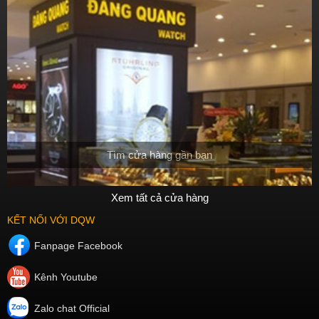
kiện hoặc để trưởng thành hơn với động lực thú vị và cảm xúc. Khi
sở hữu một chiếc đồng hồ phiên bản giới hạn, người sở hữu sẽ cảm
thấy tự hào và đặc biệt hơn khi đeo chiếc đồng hồ của mình.
Tóm lại, các chiếc đồng hồ phiên bản giới hạn đều có giá trị đặc biệt,
độc đáo và thu hút sự
chú
ý của người sử dụng. Việc mua một chiếc
đồng hồ phiên bản giới hạn giúp bạn sở hữu một sản phẩm độc đáo
và có gi
Tìm cửa hàng gần bạn
Xem tất cả cửa hàng
KẾT NỐI VỚI DQW
Fanpage Facebook
Kênh Youtube
Zalo chat Official