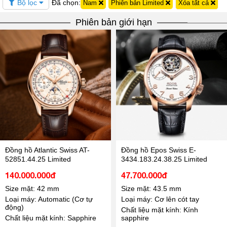
Bộ lọc
Đã chọn:
Nam
Phiên bản Limited
Xóa tất cả
Phiên bản giới hạn
Đồng hồ Atlantic Swiss AT-
Đồng hồ Epos Swiss E-
52851.44.25 Limited
3434.183.24.38.25 Limited
140.000.000đ
47.700.000đ
Size mặt: 42 mm
Size mặt: 43.5 mm
Loại máy: Automatic (Cơ tự
Loại máy: Cơ lên cót tay
động)
Chất liệu mặt kính: Kính
Chất liệu mặt kính: Sapphire
sapphire