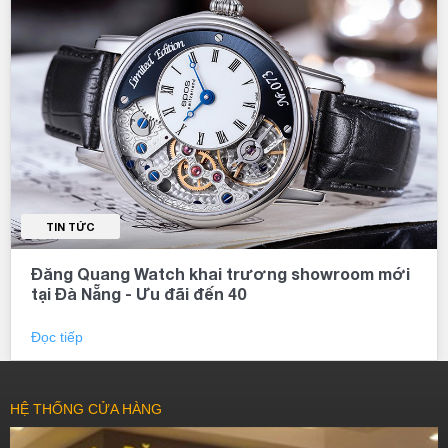
sản xuất có giới hạn, đồng hồ phiên bản giới hạn sẽ trở nên hiếm và
khó tìm kiếm, điều đó lại tăng thêm giá trị và độc đáo của sản phẩm
khi xuất hiện tại thị trường.
Tính chính xác
Không chỉ độc đáo và hiếm có, các đồng hồ phiên bản giới hạn
thường được sản xuất với chất lượng và sự chính xác cao. Các
thương hiệu đồng hồ nổi tiếng thường chọn bộ phận máy móc của
chiếc đồng hồ phiên bản giới hạn để tiến hành các thí nghiệm và
kiểm tra cẩn thận
trước
khi đưa sản phẩm ra thị trường.
TIN TỨC
Giá trị đầu tư
Đăng Quang Watch khai trương showroom mới
Những chiếc đồng hồ phiên bản giới hạn thường có giá trị đầu tư cao
tại Đà Nẵng - Ưu đãi đến 40
do tính hiếm và chất lượng tốt. Giá của đồng hồ thường tăng lên
trong tương lai, điều này đặc biệt đúng với các phiên bản giới hạn có
thiết kế đơn giản nhưng đẳng cấp. Việc mua đồng hồ phiên bản giới
Đọc tiếp
hạn sẽ giúp bạn đầu tư một sản phẩm chất lượng và có giá trị cao
trong thời gian dài.
HỆ THỐNG CỬA HÀNG
Sự thăng hoa của người sở hữu
Các phiên bản giới hạn thường được sản xuất để kỷ niệm các sự