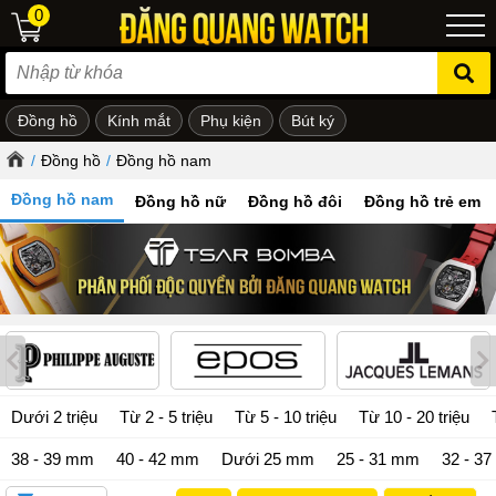
0
Đồng hồ
Kính mắt
Phụ kiện
Bút ký
ẻ em
/
Đồng hồ
/
Đồng hồ nam
Đồng hồ nam
Đồng hồ nữ
Đồng hồ đôi
Đồng hồ trẻ em
Dưới 2 triệu
Từ 2 - 5 triệu
Từ 5 - 10 triệu
Từ 10 - 20 triệu
38 - 39 mm
40 - 42 mm
Dưới 25 mm
25 - 31 mm
32 - 3