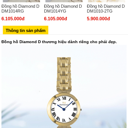
Đồng hồ Diamond D
Đồng hồ Diamond D
Đồng hồ Diamond D
Số 273 Nguyễn Văn Cừ - Long Biên - Hà Nội
DM1014RG
DM1014YG
DM1010-2TG
02439392490
6.105.000đ
6.105.000đ
5.900.000đ
Sô 580 Ngã tư Trường Chinh - Hà Nội
Thông tin sản phẩm
02433545555
Số 28 Chùa Thông - Sơn Tây - Hà Nội
Đồng hồ Diamond D thương hiệu dành riêng cho phái đẹp.
02437939481
Số 53 Trần Đăng Ninh - Cầu Giấy - Hà Nội
034 629 9090
Showroom 86: BH9A-SP.9A-63 Vinhomes Ocean Park 1, Dương
Xá, Gia Lâm, Thành phố Hà Nội