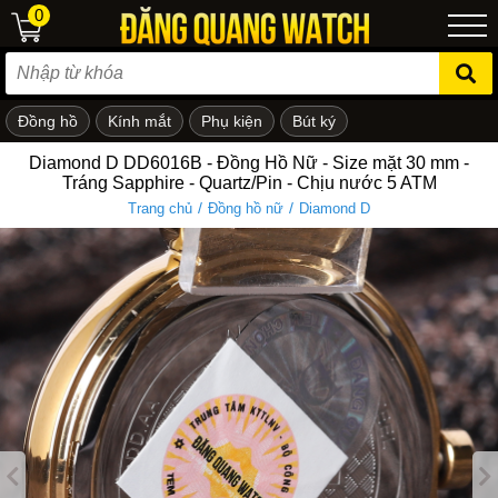
0
Đồng hồ
Kính mắt
Phụ kiện
Bút ký
ẻ em
Diamond D DD6016B - Đồng Hồ Nữ - Size mặt 30 mm -
Tráng Sapphire - Quartz/Pin - Chịu nước 5 ATM
/
/
Trang chủ
Đồng hồ nữ
Diamond D