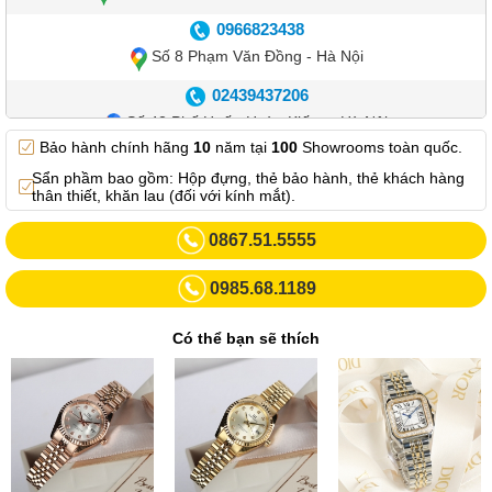
0966823438
Số 8 Phạm Văn Đồng - Hà Nội
02439437206
Số 42 Phố Huế - Hoàn Kiếm – Hà Nội
Bảo hành chính hãng
10
năm tại
100
Showrooms toàn quốc.
0982.769.887
Sẩn phầm bao gồm: Hộp đựng, thẻ bảo hành, thẻ khách hàng
Showroom 3: Số 87 Trương Định - Hai Bà Trưng - Hà Nội.
thân thiết, khăn lau (đối với kính mắt).
0969102552
0867.51.5555
Số 55 Trần Đăng Ninh – Cầu Giấy – Hà Nội
0985.68.1189
0963264832
Số 446 Xã Đàn ( Kim Liên mới) – Hà Nội
Có thể bạn sẽ thích
02437836542
Số 8 Trần Duy Hưng - Cầu Giấy - Hà Nội
02432232319
Số 413 Quang Trung - Hà Đông - Hà Nội
02432127660