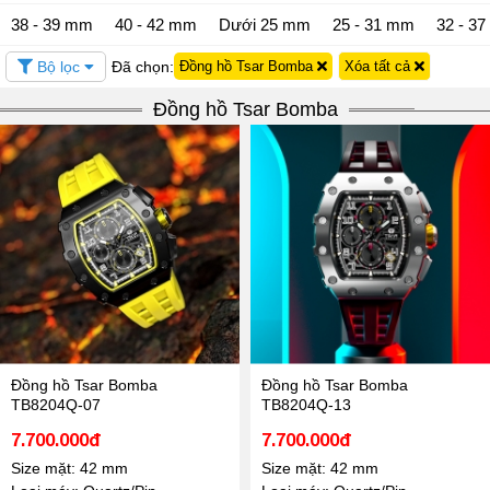
38 - 39 mm
40 - 42 mm
Dưới 25 mm
25 - 31 mm
32 - 3
Bộ lọc
Đã chọn:
Đồng hồ Tsar Bomba
Xóa tất cả
Đồng hồ Tsar Bomba
Đồng hồ Tsar Bomba
Đồng hồ Tsar Bomba
TB8204Q-07
TB8204Q-13
7.700.000đ
7.700.000đ
Size mặt: 42 mm
Size mặt: 42 mm