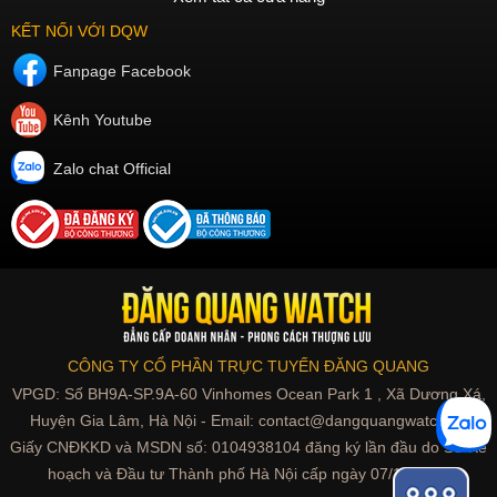
KẾT NỐI VỚI DQW
Fanpage Facebook
Kênh Youtube
Zalo chat Official
CÔNG TY CỔ PHẦN TRỰC TUYẾN ĐĂNG QUANG
VPGD: Số BH9A-SP.9A-60 Vinhomes Ocean Park 1 , Xã Dương Xá,
Huyện Gia Lâm, Hà Nội - Email: contact@dangquangwatch.vn
Giấy CNĐKKD và MSDN số: 0104938104 đăng ký lần đầu do Sở Kế
hoạch và Đầu tư Thành phố Hà Nội cấp ngày 07/10/2010