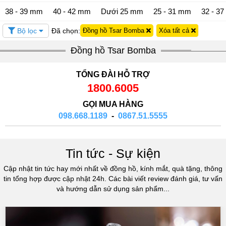
38 - 39 mm
40 - 42 mm
Dưới 25 mm
25 - 31 mm
32 - 3
Bộ lọc
Đã chọn:
Đồng hồ Tsar Bomba
Xóa tất cả
Đồng hồ Tsar Bomba
TỔNG ĐÀI HỖ TRỢ
1800.6005
GỌI MUA HÀNG
098.668.1189
-
0867.51.5555
Tin tức - Sự kiện
Cập nhật tin tức hay mới nhất về đồng hồ, kính mắt, quà tặng, thông
tin tổng hợp được cập nhật 24h. Các bài viết review đánh giá, tư vấn
và hướng dẫn sử dụng sản phẩm...