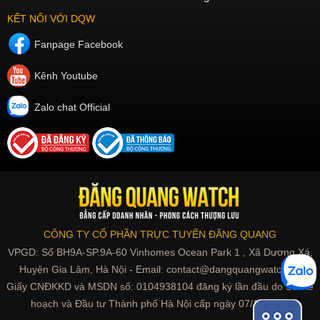
KẾT NỐI VỚI DQW
Fanpage Facebook
Kênh Youtube
Zalo chat Official
CÔNG TY CỔ PHẦN TRỰC TUYẾN ĐĂNG QUANG
VPGD: Số BH9A-SP.9A-60 Vinhomes Ocean Park 1 , Xã Dương Xá,
Huyện Gia Lâm, Hà Nội - Email: contact@dangquangwatch.vn
Giấy CNĐKKD và MSDN số: 0104938104 đăng ký lần đầu do Sở Kế
hoạch và Đầu tư Thành phố Hà Nội cấp ngày 07/10/2010