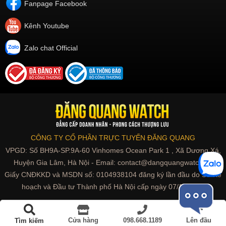
Fanpage Facebook
Kênh Youtube
Zalo chat Official
CÔNG TY CỔ PHẦN TRỰC TUYẾN ĐĂNG QUANG
VPGD: Số BH9A-SP.9A-60 Vinhomes Ocean Park 1 , Xã Dương Xá,
Huyện Gia Lâm, Hà Nội - Email: contact@dangquangwatch.vn
Giấy CNĐKKD và MSDN số: 0104938104 đăng ký lần đầu do Sở Kế
hoạch và Đầu tư Thành phố Hà Nội cấp ngày 07/10/2010
Philippe Auguste | Đồng hồ nam chính hãng
Cửa hàng
098.668.1189
Lên đầu
Tìm kiếm