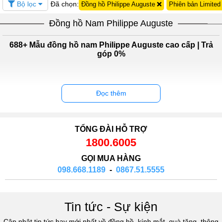
Bộ lọc
Đã chọn:
Đồng hồ Philippe Auguste
Phiên bản Limite
Đồng hồ Nam Philippe Auguste
688+ Mẫu đồng hồ nam Philippe Auguste cao cấp | Trả
góp 0%
Đọc thêm
TỔNG ĐÀI HỖ TRỢ
1800.6005
GỌI MUA HÀNG
098.668.1189
-
0867.51.5555
Tin tức - Sự kiện
Cập nhật tin tức hay mới nhất về đồng hồ, kính mắt, quà tặng, thông