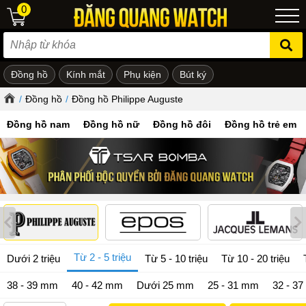
0
Đồng hồ
Kính mắt
Phụ kiện
Bút ký
ẻ em
/
Đồng hồ
/
Đồng hồ Philippe Auguste
Đồng hồ nam
Đồng hồ nữ
Đồng hồ đôi
Đồng hồ trẻ em
Từ 2 - 5 triệu
Dưới 2 triệu
Từ 5 - 10 triệu
Từ 10 - 20 triệu
38 - 39 mm
40 - 42 mm
Dưới 25 mm
25 - 31 mm
32 - 3