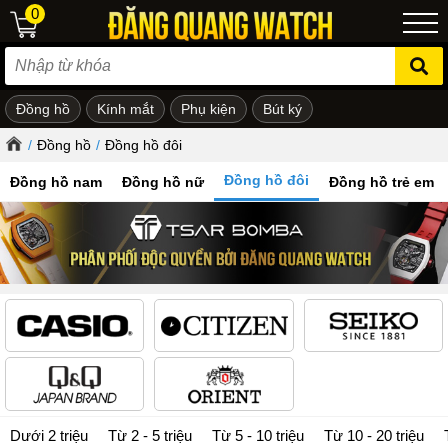
0
Đồng hồ
Kính mắt
Phụ kiện
Bút ký
ẻ em
/
Đồng hồ
/
Đồng hồ đôi
Đồng hồ đôi
Đồng hồ nam
Đồng hồ nữ
Đồng hồ trẻ em
Dưới 2 triệu
Từ 2 - 5 triệu
Từ 5 - 10 triệu
Từ 10 - 20 triệu