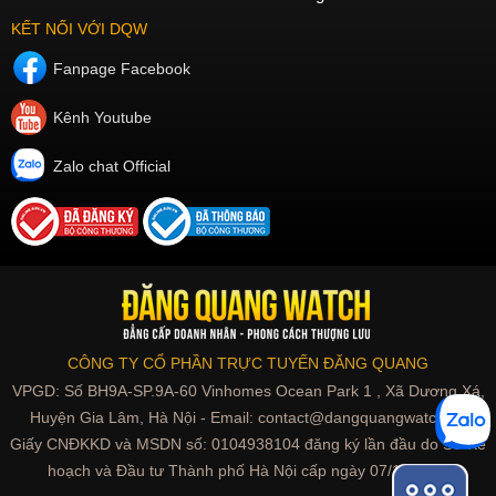
KẾT NỐI VỚI DQW
Fanpage Facebook
Kênh Youtube
Zalo chat Official
CÔNG TY CỔ PHẦN TRỰC TUYẾN ĐĂNG QUANG
VPGD: Số BH9A-SP.9A-60 Vinhomes Ocean Park 1 , Xã Dương Xá,
Huyện Gia Lâm, Hà Nội - Email: contact@dangquangwatch.vn
Giấy CNĐKKD và MSDN số: 0104938104 đăng ký lần đầu do Sở Kế
hoạch và Đầu tư Thành phố Hà Nội cấp ngày 07/10/2010