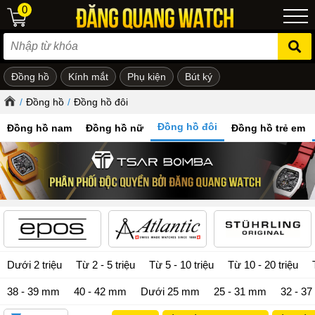
0
Đồng hồ
Kính mắt
Phụ kiện
Bút ký
ẻ em
/
Đồng hồ
/
Đồng hồ đôi
Đồng hồ đôi
Đồng hồ nam
Đồng hồ nữ
Đồng hồ trẻ em
Dưới 2 triệu
Từ 2 - 5 triệu
Từ 5 - 10 triệu
Từ 10 - 20 triệu
38 - 39 mm
40 - 42 mm
Dưới 25 mm
25 - 31 mm
32 - 3