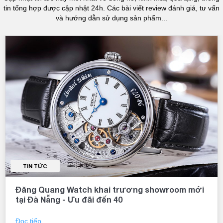
với nhiều đối tượng khách hàng, không quá đắt đỏ nhưng
tin tổng hợp được cập nhật 24h. Các bài viết review đánh giá, tư vấn
vẫn
đảm bảo
được tính năng và chất lượng cao.
và hướng dẫn sử dụng sản phẩm...
Thương hiệu có tiếng tăm: Olympia Star là một thương hiệu
đồng hồ nổi tiếng trên toàn thế giới, được đánh giá là đáng tin
cậy, chất lượng và đem lại sự hài lòng cho khách hàng.
Tóm lại
Olympia Star là một thương hiệu đồng hồ nổi tiếng đến từ Thụy Sĩ,
với những sản phẩm chất lượng cao, thiết kế đa dạng và giá cả phù
hợp với đa số người tiêu dùng. Đồng thời, thương hiệu còn cung cấp
dịch vụ bảo hành tốt nhất
đảm bảo
sự tin tưởng và hài lòng của
khách hàng. Nếu bạn đang muốn sở hữu một chiếc đồng hồ chất
lượng với giá cả hợp lý, hãy tìm sản phẩm của Olympia Star tại các
đại lý đồng hồ hoặc trên các trang web bán hàng uy tín.
TIN TỨC
Đăng Quang Watch khai trương showroom mới
tại Đà Nẵng - Ưu đãi đến 40
Đọc tiếp