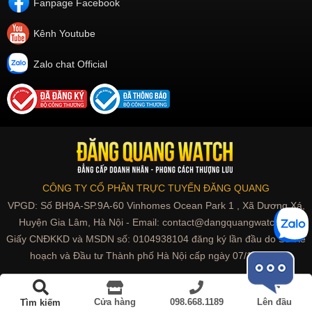
Fanpage Facebook
Kênh Youtube
Zalo chat Official
CÔNG TY CỔ PHẦN TRỰC TUYẾN ĐĂNG QUANG
VPGD: Số BH9A-SP.9A-60 Vinhomes Ocean Park 1 , Xã Dương Xá,
Huyện Gia Lâm, Hà Nội - Email: contact@dangquangwatch.vn
Giấy CNĐKKD và MSDN số: 0104938104 đăng ký lần đầu do Sở Kế
hoạch và Đầu tư Thành phố Hà Nội cấp ngày 07/10/2010
Đồng hồ đôi | Cặp thời trang
Cửa hàng
098.668.1189
Lên đầu
Tìm kiếm