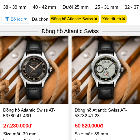
38 - 39 mm
40 - 42 mm
Dưới 25 mm
25 - 31 mm
32 - 3
Bộ lọc
Đã chọn:
Đồng hồ Atlantic Swiss
Xóa tất cả
Đồng hồ Altantic Swiss
Đồng hồ Atlantic Swiss AT-
Đồng hồ Atlantic Swiss AT-
53780.41.43R
53782.41.23
27.230.000đ
50.820.000đ
Size mặt: 39 mm
Size mặt: 39 mm