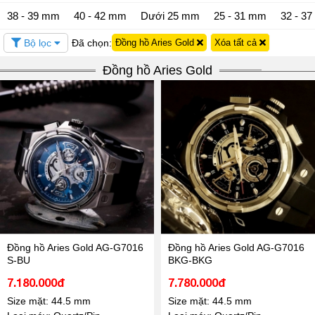
38 - 39 mm
40 - 42 mm
Dưới 25 mm
25 - 31 mm
32 - 3
Bộ lọc
Đã chọn:
Đồng hồ Aries Gold
Xóa tất cả
Đồng hồ Aries Gold
Đồng hồ Aries Gold AG-G7016
Đồng hồ Aries Gold AG-G7016
S-BU
BKG-BKG
7.180.000đ
7.780.000đ
Size mặt: 44.5 mm
Size mặt: 44.5 mm