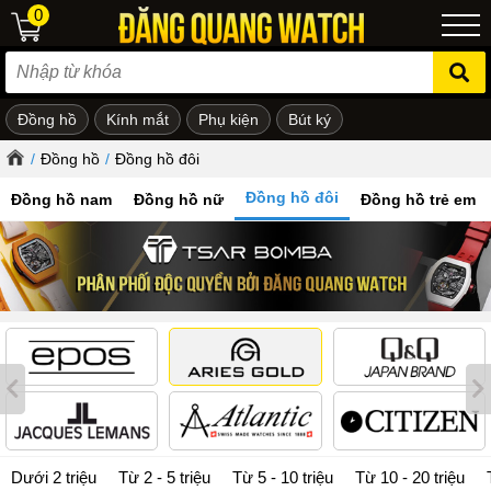
0
Đồng hồ
Kính mắt
Phụ kiện
Bút ký
ẻ em
/
Đồng hồ
/
Đồng hồ đôi
Đồng hồ đôi
Đồng hồ nam
Đồng hồ nữ
Đồng hồ trẻ em
Dưới 2 triệu
Từ 2 - 5 triệu
Từ 5 - 10 triệu
Từ 10 - 20 triệu