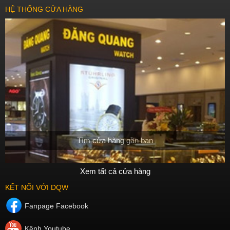
HỆ THỐNG CỬA HÀNG
Tìm cửa hàng gần bạn
Xem tất cả cửa hàng
KẾT NỐI VỚI DQW
Fanpage Facebook
Kênh Youtube