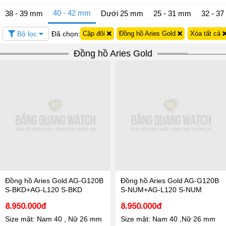
40 - 42 mm
38 - 39 mm
Dưới 25 mm
25 - 31 mm
32 - 3
Bộ lọc
Đã chọn:
Cặp đôi
Đồng hồ Aries Gold
Xóa tất cả
Đồng hồ Aries Gold
Đồng hồ Aries Gold AG-G120B
Đồng hồ Aries Gold AG-G120B
S-BKD+AG-L120 S-BKD
S-NUM+AG-L120 S-NUM
8.950.000đ
8.950.000đ
Size mặt: Nam 40 , Nữ 26 mm
Size mặt: Nam 40 ,Nữ 26 mm