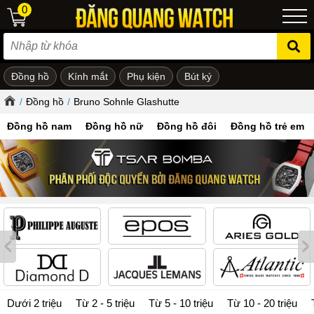
0
Đồng hồ
Kính mắt
Phụ kiện
Bút ký
ẻ em
/
Đồng hồ
/
Bruno Sohnle Glashutte
Đồng hồ nam
Đồng hồ nữ
Đồng hồ đôi
Đồng hồ trẻ em
Dưới 2 triệu
Từ 2 - 5 triệu
Từ 5 - 10 triệu
Từ 10 - 20 triệu