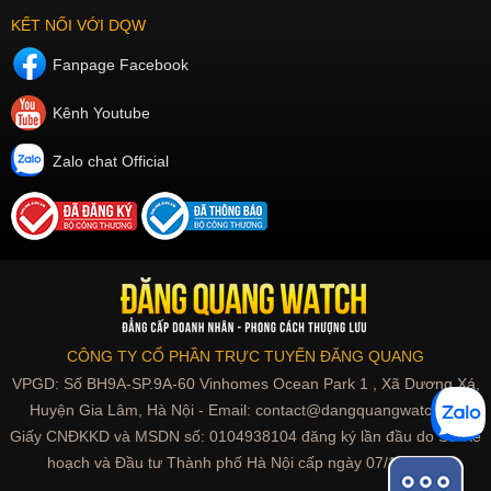
KẾT NỐI VỚI DQW
Fanpage Facebook
Kênh Youtube
Zalo chat Official
CÔNG TY CỔ PHẦN TRỰC TUYẾN ĐĂNG QUANG
VPGD: Số BH9A-SP.9A-60 Vinhomes Ocean Park 1 , Xã Dương Xá,
Huyện Gia Lâm, Hà Nội - Email: contact@dangquangwatch.vn
Giấy CNĐKKD và MSDN số: 0104938104 đăng ký lần đầu do Sở Kế
hoạch và Đầu tư Thành phố Hà Nội cấp ngày 07/10/2010