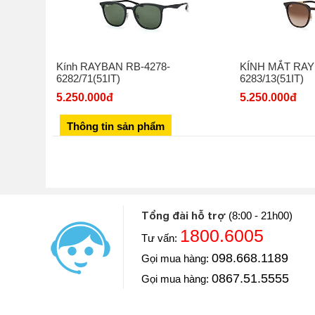
Kính RAYBAN RB-4278-
KÍNH MẮT RAY
6282/71(51IT)
6283/13(51IT)
5.250.000đ
5.250.000đ
Thông tin sản phẩm
Tổng đài hỗ trợ
(8:00 - 21h00)
1800.6005
Tư vấn:
Diễn viên: Hoàng Kim Ngọc
098.668.1189
Gọi mua hàng:
Khoe với mọi người Ngọc vừa mua một chiếc đồng hồ
luôn và chiếc đồng hồ này Ngọc mua ở Đăng Quang W
0867.51.5555
Gọi mua hàng:
==> Xem video đánh giá