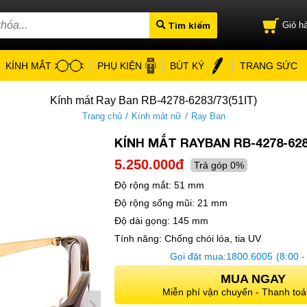
Tìm kiếm
Giỏ hà
KÍNH MẮT
PHỤ KIỆN
BÚT KÝ
TRANG SỨC
Kính mát Ray Ban RB-4278-6283/73(51IT)
/
/
Trang chủ
Kính mát nữ
Ray Ban
KÍNH MẮT RAYBAN RB-4278-6283
5.250.000đ
Trả góp 0%
Độ rộng mắt:
51 mm
Độ rộng sống mũi:
21 mm
Độ dài gọng:
145 mm
Tính năng:
Chống chói lóa, tia UV
Gọi đặt mua:
1800.6005
(8:00 -
MUA NGAY
Miễn phí vận chuyển - Thanh toá