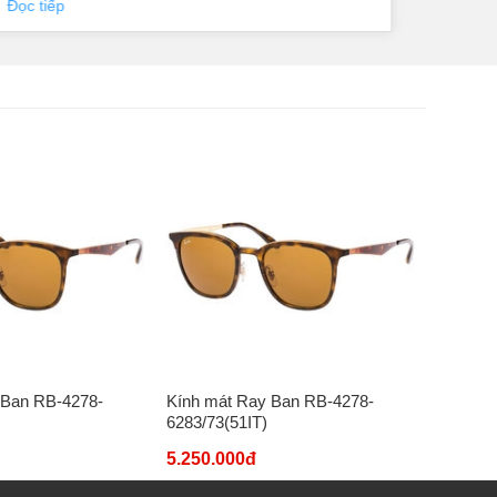
Đọc tiếp
Đọc 
 Ban RB-4278-
Kính mát Ray Ban RB-4278-
Kính má
6283/73(51IT)
6283/73
5.250.000đ
5.250.