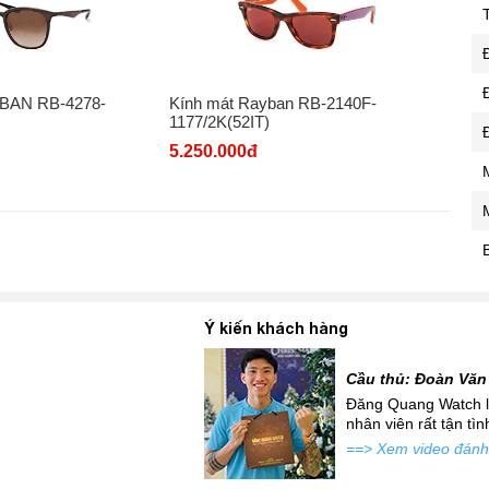
BAN RB-4278-
Kính mát Rayban RB-2140F-
1177/2K(52IT)
5.250.000đ
Ý kiến khách hàng
Cầu thủ: Đoàn Văn
 mới siêu đẹp để đi tặng
Đăng Quang Watch là
atch đấy...
nhân viên rất tận tì
==> Xem video đánh