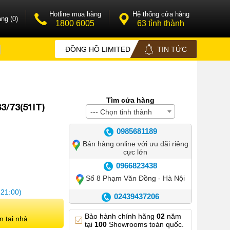
Hotline mua hàng
Hệ thống cửa hàng
ng (0)
1800 6005
63 tỉnh thành
ĐỒNG HỒ LIMITED
TIN TỨC
Tìm cửa hàng
/73(51IT)
--- Chọn tỉnh thành
0985681189
Bán hàng online với ưu đãi riêng
cực lớn
0966823438
Số 8 Phạm Văn Đồng - Hà Nội
 21:00)
02439437206
Số 42 Phố Huế - Hoàn Kiếm –
Bảo hành chính hãng
02
năm
Hà Nội
n tại nhà
tại
100
Showrooms toàn quốc.