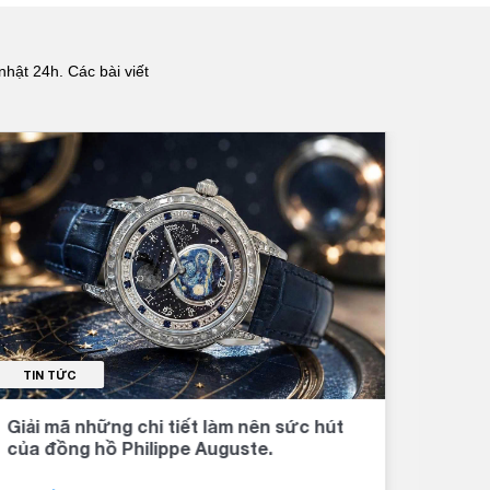
nhật 24h. Các bài viết
TIN TỨC
TI
Giải mã những chi tiết làm nên sức hút
Đồng
của đồng hồ Philippe Auguste.
khí 