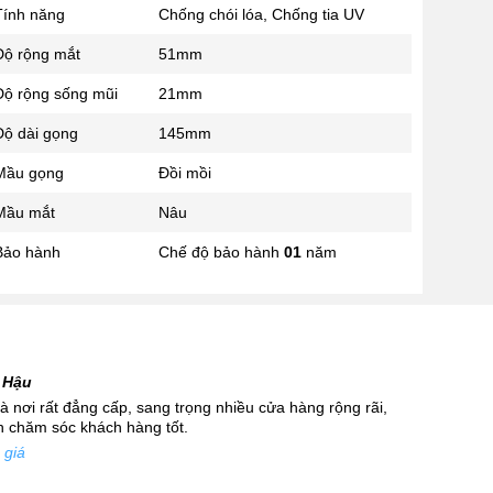
Tính năng
Chống chói lóa, Chống tia UV
02433545555
Số 28 Chùa Thông - Sơn Tây -
Độ rộng mắt
51mm
Hà Nội
Độ rộng sống mũi
21mm
02437939481
Số 53 Trần Đăng Ninh - Cầu
Độ dài gọng
145mm
Giấy - Hà Nội
034 629 9090
Mầu gọng
Đồi mồi
Showroom 86: BH9A-SP.9A-63
Mầu mắt
Nâu
Vinhomes Ocean Park 1, Dương
Xá, Gia Lâm, Thành phố Hà Nội
Bảo hành
Chế độ bảo hành
01
năm
 Hậu
 nơi rất đẳng cấp, sang trọng nhiều cửa hàng rộng rãi,
nh chăm sóc khách hàng tốt.
 giá