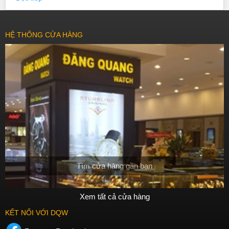
hạn sẽ giúp bạn đầu tư một sản phẩm chất lượng và có giá trị cao
trong thời gian dài.
HỆ THỐNG CỬA HÀNG
Sự thăng hoa của người sở hữu
Các phiên bản giới hạn thường được sản xuất để kỷ niệm các sự
kiện hoặc để trưởng thành hơn với động lực thú vị và cảm xúc. Khi
sở hữu một chiếc đồng hồ phiên bản giới hạn, người sở hữu sẽ cảm
thấy tự hào và đặc biệt hơn khi đeo chiếc đồng hồ của mình.
Tóm lại, các chiếc đồng hồ phiên bản giới hạn đều có giá trị đặc biệt,
độc đáo và thu hút sự
chú
ý của người sử dụng. Việc mua một chiếc
đồng hồ phiên bản giới hạn giúp bạn sở hữu một sản phẩm độc đáo
và có gi
Tìm cửa hàng gần bạn
Xem tất cả cửa hàng
KẾT NỐI VỚI DQW