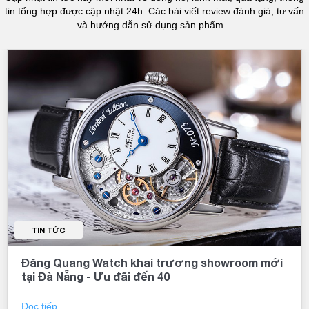
Sự hiếm có
tin tổng hợp được cập nhật 24h. Các bài viết review đánh giá, tư vấn
và hướng dẫn sử dụng sản phẩm...
Do số lượng sản xuất giới hạn nên đồng hồ phiên bản giới hạn
thường rất hiếm và khó có thể sở hữu. Đây cũng chính là điều mà
nói lên về giá trị đặc biệt mà đồng hồ này mang lại. Bởi vì số lượng
sản xuất có giới hạn, đồng hồ phiên bản giới hạn sẽ trở nên hiếm và
khó tìm kiếm, điều đó lại tăng thêm giá trị và độc đáo của sản phẩm
khi xuất hiện tại thị trường.
Tính chính xác
Không chỉ độc đáo và hiếm có, các đồng hồ phiên bản giới hạn
thường được sản xuất với chất lượng và sự chính xác cao. Các
thương hiệu đồng hồ nổi tiếng thường chọn bộ phận máy móc của
chiếc đồng hồ phiên bản giới hạn để tiến hành các thí nghiệm và
kiểm tra cẩn thận
trước
khi đưa sản phẩm ra thị trường.
TIN TỨC
Giá trị đầu tư
Đăng Quang Watch khai trương showroom mới
Những chiếc đồng hồ phiên bản giới hạn thường có giá trị đầu tư cao
tại Đà Nẵng - Ưu đãi đến 40
do tính hiếm và chất lượng tốt. Giá của đồng hồ thường tăng lên
trong tương lai, điều này đặc biệt đúng với các phiên bản giới hạn có
thiết kế đơn giản nhưng đẳng cấp. Việc mua đồng hồ phiên bản giới
Đọc tiếp