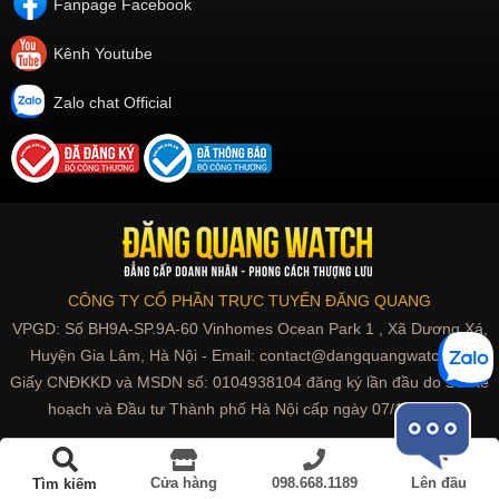
Fanpage Facebook
Kênh Youtube
Zalo chat Official
CÔNG TY CỔ PHẦN TRỰC TUYẾN ĐĂNG QUANG
VPGD: Số BH9A-SP.9A-60 Vinhomes Ocean Park 1 , Xã Dương Xá,
Huyện Gia Lâm, Hà Nội - Email: contact@dangquangwatch.vn
Giấy CNĐKKD và MSDN số: 0104938104 đăng ký lần đầu do Sở Kế
hoạch và Đầu tư Thành phố Hà Nội cấp ngày 07/10/2010
Đồng hồ nữ | Cao cấp, Thời trang
Cửa hàng
098.668.1189
Lên đầu
Tìm kiếm