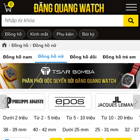
0
Đồng hồ
Kính mắt
Phụ kiện
Bút ký
ẻ em
/
Đồng hồ
/
Đồng hồ nữ
Đồng hồ nữ
Đồng hồ nam
Đồng hồ đôi
Đồng hồ trẻ em
Dưới 2 triệu
Từ 2 - 5 triệu
Từ 5 - 10 triệu
Từ 10 - 20 triệu
38 - 39 mm
40 - 42 mm
Dưới 25 mm
25 - 31 mm
32 - 3