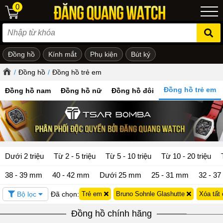
0
Đồng hồ
Kính mắt
Phụ kiện
Bút ký
ẻ em
/
Đồng hồ
/
Đồng hồ trẻ em
Đồng hồ trẻ em
Đồng hồ nam
Đồng hồ nữ
Đồng hồ đôi
Dưới 2 triệu
Từ 2 - 5 triệu
Từ 5 - 10 triệu
Từ 10 - 20 triệu
38 - 39 mm
40 - 42 mm
Dưới 25 mm
25 - 31 mm
32 - 3
Bộ lọc
Đã chọn:
Trẻ em
Bruno Sohnle Glashutte
Xóa tất
Đồng hồ chính hãng