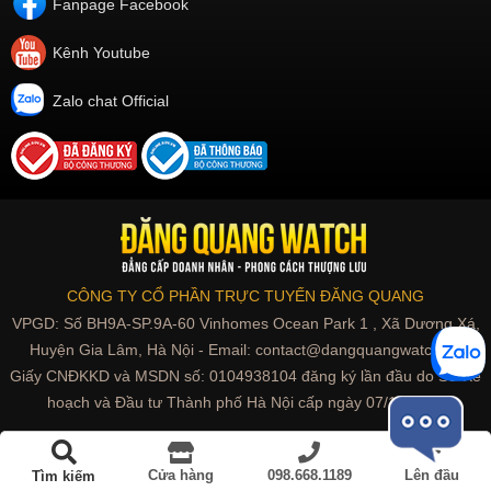
Fanpage Facebook
Kênh Youtube
Zalo chat Official
CÔNG TY CỔ PHẦN TRỰC TUYẾN ĐĂNG QUANG
VPGD: Số BH9A-SP.9A-60 Vinhomes Ocean Park 1 , Xã Dương Xá,
Huyện Gia Lâm, Hà Nội - Email: contact@dangquangwatch.vn
Giấy CNĐKKD và MSDN số: 0104938104 đăng ký lần đầu do Sở Kế
hoạch và Đầu tư Thành phố Hà Nội cấp ngày 07/10/2010
Đồng hồ Thụy Sỹ | Swiss made
Cửa hàng
098.668.1189
Lên đầu
Tìm kiếm