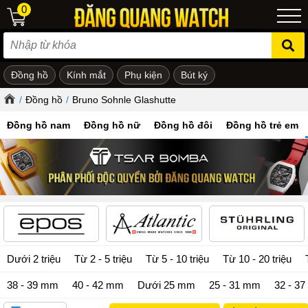
0
Đồng hồ
Kính mắt
Phụ kiện
Bút ký
ẻ em
/
Đồng hồ
/
Bruno Sohnle Glashutte
Đồng hồ nam
Đồng hồ nữ
Đồng hồ đôi
Đồng hồ trẻ em
Dưới 2 triệu
Từ 2 - 5 triệu
Từ 5 - 10 triệu
Từ 10 - 20 triệu
38 - 39 mm
40 - 42 mm
Dưới 25 mm
25 - 31 mm
32 - 3