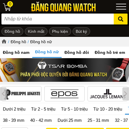
0
Đồng hồ
Kính mắt
Phụ kiện
Bút ký
ẻ em
/
Đồng hồ
/
Đồng hồ nữ
Đồng hồ nữ
Đồng hồ nam
Đồng hồ đôi
Đồng hồ trẻ em
Dưới 2 triệu
Từ 2 - 5 triệu
Từ 5 - 10 triệu
Từ 10 - 20 triệu
38 - 39 mm
40 - 42 mm
Dưới 25 mm
25 - 31 mm
32 - 3