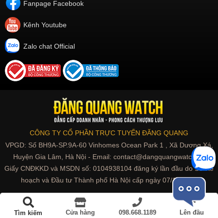
Fanpage Facebook
Kênh Youtube
Zalo chat Official
CÔNG TY CỔ PHẦN TRỰC TUYẾN ĐĂNG QUANG
VPGD: Số BH9A-SP.9A-60 Vinhomes Ocean Park 1 , Xã Dương Xá,
Huyện Gia Lâm, Hà Nội - Email: contact@dangquangwatch.vn
Giấy CNĐKKD và MSDN số: 0104938104 đăng ký lần đầu do Sở Kế
hoạch và Đầu tư Thành phố Hà Nội cấp ngày 07/10/2010
Đồng hồ Limited | Phiên bản giới hạn
Cửa hàng
098.668.1189
Lên đầu
Tìm kiếm