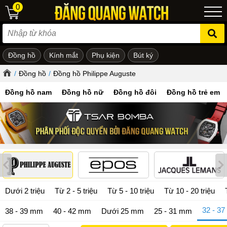
0
Đồng hồ
Kính mắt
Phụ kiện
Bút ký
ẻ em
/
Đồng hồ
/
Đồng hồ Philippe Auguste
Đồng hồ nam
Đồng hồ nữ
Đồng hồ đôi
Đồng hồ trẻ em
Dưới 2 triệu
Từ 2 - 5 triệu
Từ 5 - 10 triệu
Từ 10 - 20 triệu
32 - 3
38 - 39 mm
40 - 42 mm
Dưới 25 mm
25 - 31 mm