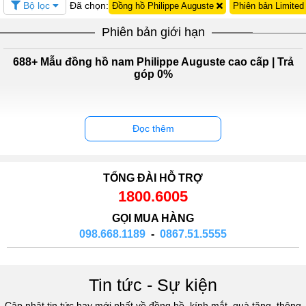
Bộ lọc
Đã chọn:
Đồng hồ Philippe Auguste
Phiên bản Limite
Phiên bản giới hạn
688+ Mẫu đồng hồ nam Philippe Auguste cao cấp | Trả
góp 0%
Đọc thêm
TỔNG ĐÀI HỖ TRỢ
1800.6005
GỌI MUA HÀNG
098.668.1189
-
0867.51.5555
Tin tức - Sự kiện
Cập nhật tin tức hay mới nhất về đồng hồ, kính mắt, quà tặng, thông