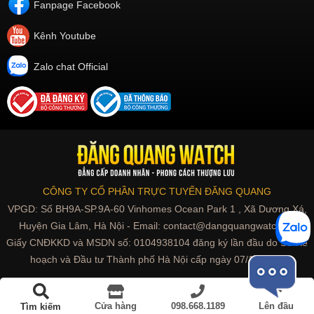
Fanpage Facebook
Kênh Youtube
Zalo chat Official
CÔNG TY CỔ PHẦN TRỰC TUYẾN ĐĂNG QUANG
VPGD: Số BH9A-SP.9A-60 Vinhomes Ocean Park 1 , Xã Dương Xá,
Huyện Gia Lâm, Hà Nội - Email: contact@dangquangwatch.vn
Giấy CNĐKKD và MSDN số: 0104938104 đăng ký lần đầu do Sở Kế
hoạch và Đầu tư Thành phố Hà Nội cấp ngày 07/10/2010
Đồng hồ Limited | Phiên bản giới hạn
Cửa hàng
098.668.1189
Lên đầu
Tìm kiếm