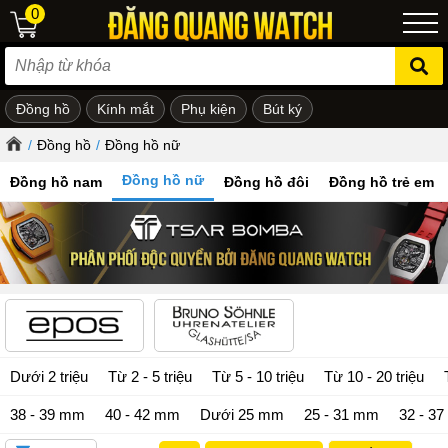
0
Đồng hồ
Kính mắt
Phụ kiện
Bút ký
ẻ em
/
Đồng hồ
/
Đồng hồ nữ
Đồng hồ nữ
Đồng hồ nam
Đồng hồ đôi
Đồng hồ trẻ em
Dưới 2 triệu
Từ 2 - 5 triệu
Từ 5 - 10 triệu
Từ 10 - 20 triệu
38 - 39 mm
40 - 42 mm
Dưới 25 mm
25 - 31 mm
32 - 3