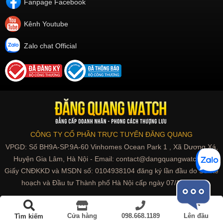
Fanpage Facebook
Kênh Youtube
Zalo chat Official
CÔNG TY CỔ PHẦN TRỰC TUYẾN ĐĂNG QUANG
VPGD: Số BH9A-SP.9A-60 Vinhomes Ocean Park 1 , Xã Dương Xá,
Huyện Gia Lâm, Hà Nội - Email: contact@dangquangwatch.vn
Giấy CNĐKKD và MSDN số: 0104938104 đăng ký lần đầu do Sở Kế
hoạch và Đầu tư Thành phố Hà Nội cấp ngày 07/10/2010
Đồng hồ đính kim cương
Cửa hàng
098.668.1189
Lên đầu
Tìm kiếm