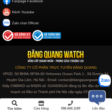
Fanpage Facebook
Kênh Youtube
Zalo chat Official
CÔNG TY CỔ PHẦN TRỰC TUYẾN ĐĂNG QUANG
VPGD: Số BH9A-SP.9A-60 Vinhomes Ocean Park 1 , Xã Dương Xá,
Huyện Gia Lâm, Hà Nội - Email: contact@dangquangwatch.vn
Giấy CNĐKKD và MSDN số: 0104938104 đăng ký lần đầu do Sở Kế
hoạch và Đầu tư Thành phố Hà Nội cấp ngày 07/10/2010
Đồng hồ đính kim cương
Cửa hàng
098.668.1189
Lên đầu
Tìm kiếm