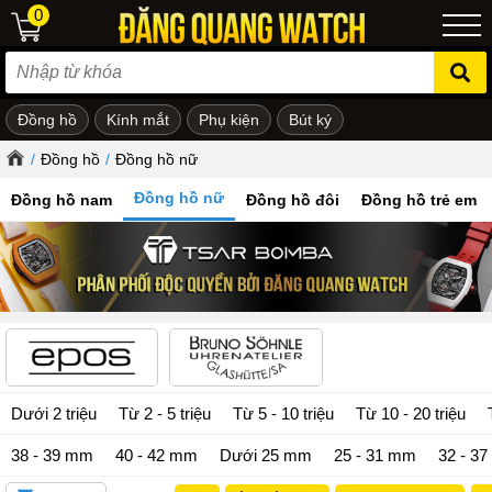
0
Đồng hồ
Kính mắt
Phụ kiện
Bút ký
ẻ em
/
Đồng hồ
/
Đồng hồ nữ
Đồng hồ nữ
Đồng hồ nam
Đồng hồ đôi
Đồng hồ trẻ em
Dưới 2 triệu
Từ 2 - 5 triệu
Từ 5 - 10 triệu
Từ 10 - 20 triệu
38 - 39 mm
40 - 42 mm
Dưới 25 mm
25 - 31 mm
32 - 3