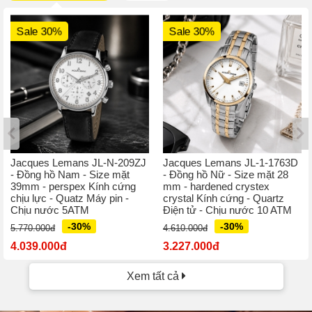
Sale 30%
Sale 30%
Jacques Lemans JL-N-209ZJ
Jacques Lemans JL-1-1763D
- Đồng hồ Nam - Size mặt
- Đồng hồ Nữ - Size mặt 28
39mm - perspex Kính cứng
mm - hardened crystex
chịu lực - Quatz Máy pin -
crystal Kính cứng - Quartz
Chịu nước 5ATM
Điện tử - Chịu nước 10 ATM
-30%
-30%
5.770.000đ
4.610.000đ
4.039.000đ
3.227.000đ
Xem tất cả