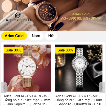
Aries Gold
Nam
Nữ
Sale 30%
Sale 30%
Aries Gold AG-L5034 RG-W -
Aries Gold AG-L5041 S-MP -
Đồng hồ nữ - Size mặt 38 mm
Đồng hồ nữ - Size mặt 31 mm
- Kính Saphire - Quartz/Pin -
- Sapphire - Quartz/Pin - Chịu