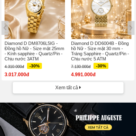
Diamond D DM8706L5IG -
Diamond D DD6004B - Đồng
Đồng hồ Nữ - Size mặt 25mm
hồ Nữ - Size mặt 30 mm -
- Kính sapphire - Quartz/Pin -
Tráng Sapphire - Quartz/Pin -
Chịu nước 3ATM
Chịu nước 5 ATM
-30%
-30%
4.310.000đ
7.130.000đ
3.017.000đ
4.991.000đ
Xem tất cả