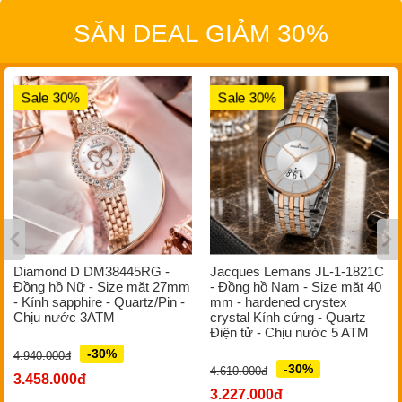
SĂN DEAL GIẢM 30%
Sale 30%
Sale 30%
Diamond D DM38445RG -
Jacques Lemans JL-1-1821C
Đồng hồ Nữ - Size mặt 27mm
- Đồng hồ Nam - Size mặt 40
- Kính sapphire - Quartz/Pin -
mm - hardened crystex
Chịu nước 3ATM
crystal Kính cứng - Quartz
Điện tử - Chịu nước 5 ATM
-30%
4.940.000đ
-30%
4.610.000đ
3.458.000đ
3.227.000đ