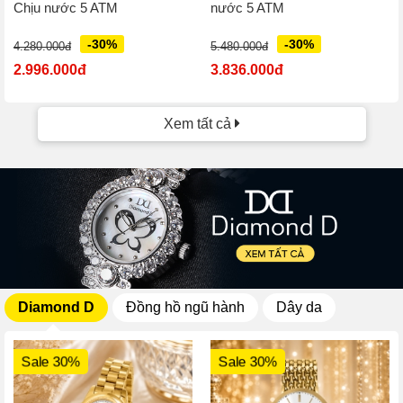
Chịu nước 5 ATM
nước 5 ATM
-30%
-30%
4.280.000đ
5.480.000đ
2.996.000đ
3.836.000đ
Xem tất cả
Diamond D
Đồng hồ ngũ hành
Dây da
Sale 30%
Sale 30%