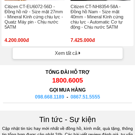
Citizen CT-EU6072-56D -
Citizen CT-NH8354-58A -
Đồng hồ nữ - Size mặt 27mm
Đồng hồ Nam - Size mặt
- Mineral Kính cứng chịu lực -
40mm - Mineral Kính cứng
Quatz Máy pin - Chịu nước
chịu lực - Automatic Cơ tự
5ATM
động - Chịu nước 5ATM
4.200.000đ
7.425.000đ
Xem tất cả
TỔNG ĐÀI HỖ TRỢ
1800.6005
GỌI MUA HÀNG
098.668.1189
-
0867.51.5555
Tin tức - Sự kiện
Cập nhật tin tức hay mới nhất về đồng hồ, kính mắt, quà tặng, thông
tin tổng hợp được cập nhật 24h. Các bài viết review đánh giá, tư vấn