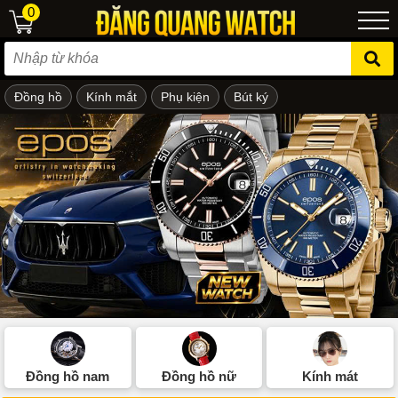
0
Đồng hồ
Kính mắt
Phụ kiện
Bút ký
ẻ em
Đồng hồ nam
Đồng hồ nữ
Kính mát