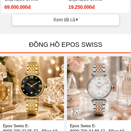
69.000.000đ
19.250.000đ
Xem tất cả
ĐỒNG HỒ EPOS SWISS
Epos Swiss E-
Epos Swiss E-