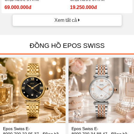
69.000.000đ
19.250.000đ
Xem tất cả
ĐỒNG HỒ EPOS SWISS
Epos Swiss E-
Epos Swiss E-