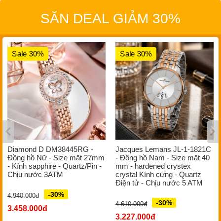
SĂN DEAL GIẢM 30%
Sale 30%
Sale 30%
Diamond D DM38445RG -
Jacques Lemans JL-1-1821C
Đồng hồ Nữ - Size mặt 27mm
- Đồng hồ Nam - Size mặt 40
- Kính sapphire - Quartz/Pin -
mm - hardened crystex
Chịu nước 3ATM
crystal Kính cứng - Quartz
Điện tử - Chịu nước 5 ATM
-30%
4.940.000đ
-30%
4.610.000đ
3.458.000đ
3.227.000đ