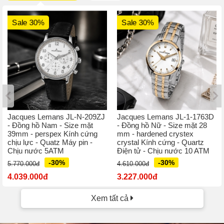
Sale 30%
Sale 30%
Jacques Lemans JL-N-209ZJ
Jacques Lemans JL-1-1763D
- Đồng hồ Nam - Size mặt
- Đồng hồ Nữ - Size mặt 28
39mm - perspex Kính cứng
mm - hardened crystex
chịu lực - Quatz Máy pin -
crystal Kính cứng - Quartz
Chịu nước 5ATM
Điện tử - Chịu nước 10 ATM
-30%
-30%
5.770.000đ
4.610.000đ
4.039.000đ
3.227.000đ
Xem tất cả