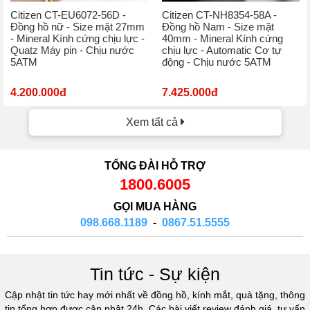
Citizen CT-EU6072-56D -
Citizen CT-NH8354-58A -
Đồng hồ nữ - Size mặt 27mm
Đồng hồ Nam - Size mặt
- Mineral Kính cứng chịu lực -
40mm - Mineral Kính cứng
Quatz Máy pin - Chịu nước
chịu lực - Automatic Cơ tự
5ATM
động - Chịu nước 5ATM
4.200.000đ
7.425.000đ
Xem tất cả
TỔNG ĐÀI HỖ TRỢ
1800.6005
GỌI MUA HÀNG
098.668.1189
-
0867.51.5555
Tin tức - Sự kiện
Cập nhật tin tức hay mới nhất về đồng hồ, kính mắt, quà tặng, thông
tin tổng hợp được cập nhật 24h. Các bài viết review đánh giá, tư vấn