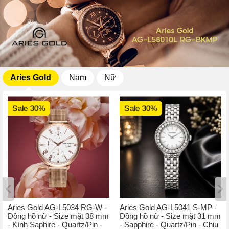
Aries Gold
Nam
Nữ
Sale 30%
Sale 30%
Aries Gold AG-L5034 RG-W -
Aries Gold AG-L5041 S-MP -
Đồng hồ nữ - Size mặt 38 mm
Đồng hồ nữ - Size mặt 31 mm
- Kính Saphire - Quartz/Pin -
- Sapphire - Quartz/Pin - Chịu