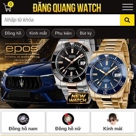
0
Đồng hồ
Kính mắt
Phụ kiện
Bút ký
ẻ em
Đồng hồ nam
Đồng hồ nữ
Kính mát