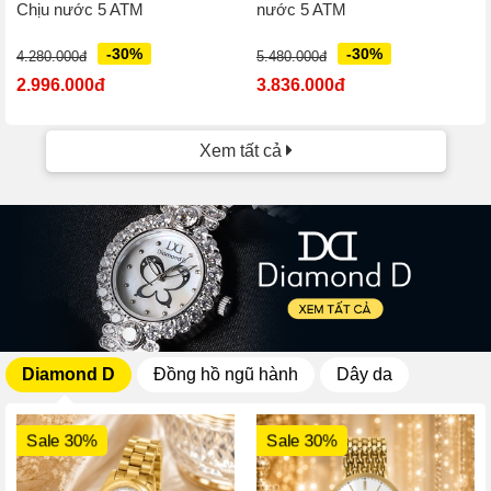
Chịu nước 5 ATM
nước 5 ATM
-30%
-30%
4.280.000đ
5.480.000đ
2.996.000đ
3.836.000đ
Xem tất cả
Diamond D
Đồng hồ ngũ hành
Dây da
Sale 30%
Sale 30%