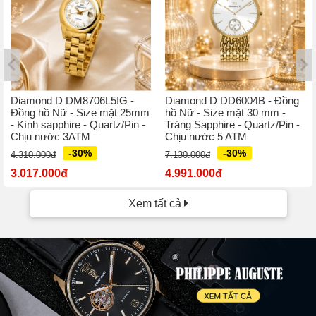
Diamond D DM8706L5IG -
Diamond D DD6004B - Đồng
Đồng hồ Nữ - Size mặt 25mm
hồ Nữ - Size mặt 30 mm -
- Kính sapphire - Quartz/Pin -
Tráng Sapphire - Quartz/Pin -
Chịu nước 3ATM
Chịu nước 5 ATM
-30%
-30%
4.310.000đ
7.130.000đ
3.017.000đ
4.991.000đ
Xem tất cả