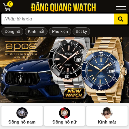
0
Đồng hồ
Kính mắt
Phụ kiện
Bút ký
ẻ em
Đồng hồ nam
Đồng hồ nữ
Kính mát