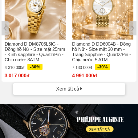
Diamond D DM8706L5IG -
Diamond D DD6004B - Đồng
Đồng hồ Nữ - Size mặt 25mm
hồ Nữ - Size mặt 30 mm -
- Kính sapphire - Quartz/Pin -
Tráng Sapphire - Quartz/Pin -
Chịu nước 3ATM
Chịu nước 5 ATM
-30%
-30%
4.310.000đ
7.130.000đ
3.017.000đ
4.991.000đ
Xem tất cả