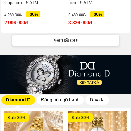
Chịu nước 5 ATM
nước 5 ATM
-30%
-30%
4.280.000đ
5.480.000đ
2.996.000đ
3.836.000đ
Xem tất cả
Diamond D
Đồng hồ ngũ hành
Dây da
Sale 30%
Sale 30%