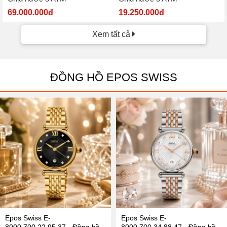
69.000.000đ
19.250.000đ
Xem tất cả
ĐỒNG HỒ EPOS SWISS
Epos Swiss E-
Epos Swiss E-