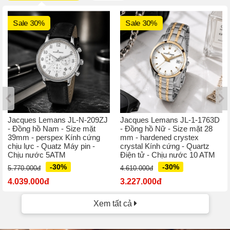
Sale 30%
Sale 30%
Jacques Lemans JL-N-209ZJ
Jacques Lemans JL-1-1763D
- Đồng hồ Nam - Size mặt
- Đồng hồ Nữ - Size mặt 28
39mm - perspex Kính cứng
mm - hardened crystex
chịu lực - Quatz Máy pin -
crystal Kính cứng - Quartz
Chịu nước 5ATM
Điện tử - Chịu nước 10 ATM
-30%
-30%
5.770.000đ
4.610.000đ
4.039.000đ
3.227.000đ
Xem tất cả