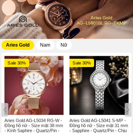
Aries Gold
Nam
Nữ
Sale 30%
Sale 30%
Aries Gold AG-L5034 RG-W -
Aries Gold AG-L5041 S-MP -
Đồng hồ nữ - Size mặt 38 mm
Đồng hồ nữ - Size mặt 31 mm
- Kính Saphire - Quartz/Pin -
- Sapphire - Quartz/Pin - Chịu