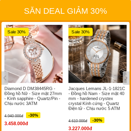
SĂN DEAL GIẢM 30%
Sale 30%
Sale 30%
Diamond D DM38445RG -
Jacques Lemans JL-1-1821C
Đồng hồ Nữ - Size mặt 27mm
- Đồng hồ Nam - Size mặt 40
- Kính sapphire - Quartz/Pin -
mm - hardened crystex
Chịu nước 3ATM
crystal Kính cứng - Quartz
Điện tử - Chịu nước 5 ATM
-30%
4.940.000đ
-30%
4.610.000đ
3.458.000đ
3.227.000đ