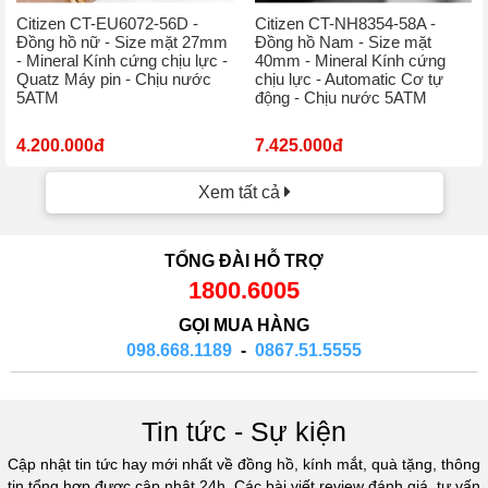
Citizen CT-EU6072-56D -
Citizen CT-NH8354-58A -
Đồng hồ nữ - Size mặt 27mm
Đồng hồ Nam - Size mặt
- Mineral Kính cứng chịu lực -
40mm - Mineral Kính cứng
Quatz Máy pin - Chịu nước
chịu lực - Automatic Cơ tự
5ATM
động - Chịu nước 5ATM
4.200.000đ
7.425.000đ
Xem tất cả
TỔNG ĐÀI HỖ TRỢ
1800.6005
GỌI MUA HÀNG
098.668.1189
-
0867.51.5555
Tin tức - Sự kiện
Cập nhật tin tức hay mới nhất về đồng hồ, kính mắt, quà tặng, thông
tin tổng hợp được cập nhật 24h. Các bài viết review đánh giá, tư vấn