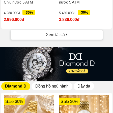
Chịu nước 5 ATM
nước 5 ATM
-30%
-30%
4.280.000đ
5.480.000đ
2.996.000đ
3.836.000đ
Xem tất cả
Diamond D
Đồng hồ ngũ hành
Dây da
Sale 30%
Sale 30%