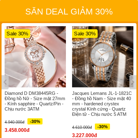
SĂN DEAL GIẢM 30%
Sale 30%
Sale 30%
Diamond D DM38445RG -
Jacques Lemans JL-1-1821C
Đồng hồ Nữ - Size mặt 27mm
- Đồng hồ Nam - Size mặt 40
- Kính sapphire - Quartz/Pin -
mm - hardened crystex
Chịu nước 3ATM
crystal Kính cứng - Quartz
Điện tử - Chịu nước 5 ATM
-30%
4.940.000đ
-30%
4.610.000đ
3.458.000đ
3.227.000đ