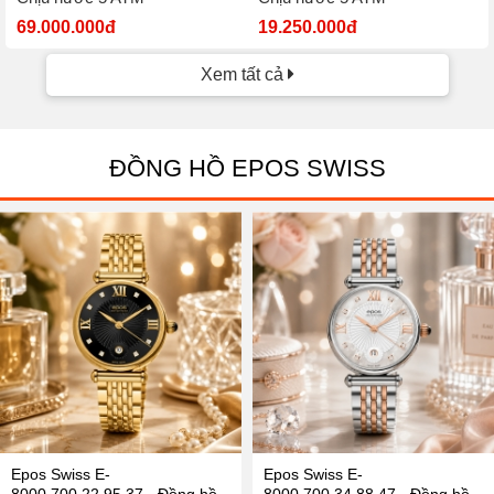
69.000.000đ
19.250.000đ
Xem tất cả
ĐỒNG HỒ EPOS SWISS
Epos Swiss E-
Epos Swiss E-