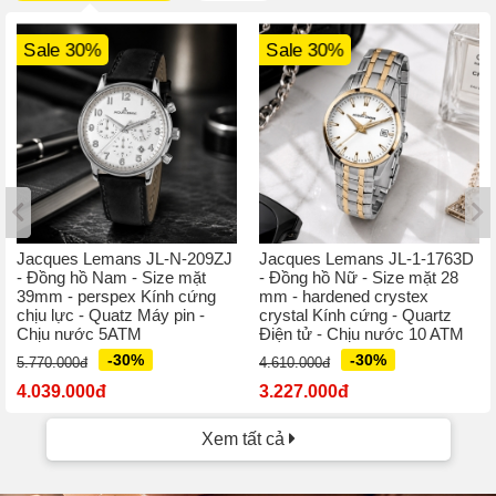
Sale 30%
Sale 30%
Jacques Lemans JL-N-209ZJ
Jacques Lemans JL-1-1763D
- Đồng hồ Nam - Size mặt
- Đồng hồ Nữ - Size mặt 28
39mm - perspex Kính cứng
mm - hardened crystex
chịu lực - Quatz Máy pin -
crystal Kính cứng - Quartz
Chịu nước 5ATM
Điện tử - Chịu nước 10 ATM
-30%
-30%
5.770.000đ
4.610.000đ
4.039.000đ
3.227.000đ
Xem tất cả