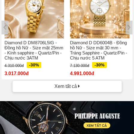
Diamond D DM8706L5IG -
Diamond D DD6004B - Đồng
Đồng hồ Nữ - Size mặt 25mm
hồ Nữ - Size mặt 30 mm -
- Kính sapphire - Quartz/Pin -
Tráng Sapphire - Quartz/Pin -
Chịu nước 3ATM
Chịu nước 5 ATM
-30%
-30%
4.310.000đ
7.130.000đ
3.017.000đ
4.991.000đ
Xem tất cả