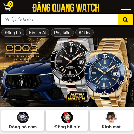
0
Đồng hồ
Kính mắt
Phụ kiện
Bút ký
ẻ em
Đồng hồ nam
Đồng hồ nữ
Kính mát