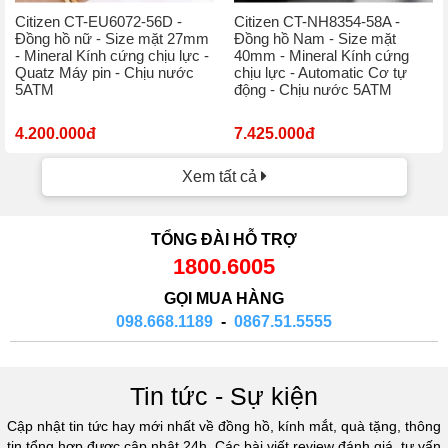
Citizen CT-EU6072-56D -
Citizen CT-NH8354-58A -
Đồng hồ nữ - Size mặt 27mm
Đồng hồ Nam - Size mặt
- Mineral Kính cứng chịu lực -
40mm - Mineral Kính cứng
Quatz Máy pin - Chịu nước
chịu lực - Automatic Cơ tự
5ATM
động - Chịu nước 5ATM
4.200.000đ
7.425.000đ
Xem tất cả
TỔNG ĐÀI HỖ TRỢ
1800.6005
GỌI MUA HÀNG
098.668.1189
-
0867.51.5555
Tin tức - Sự kiện
Cập nhật tin tức hay mới nhất về đồng hồ, kính mắt, quà tặng, thông
tin tổng hợp được cập nhật 24h. Các bài viết review đánh giá, tư vấn