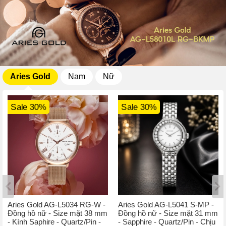
Aries Gold
Nam
Nữ
Sale 30%
Sale 30%
Aries Gold AG-L5034 RG-W -
Aries Gold AG-L5041 S-MP -
Đồng hồ nữ - Size mặt 38 mm
Đồng hồ nữ - Size mặt 31 mm
- Kính Saphire - Quartz/Pin -
- Sapphire - Quartz/Pin - Chịu