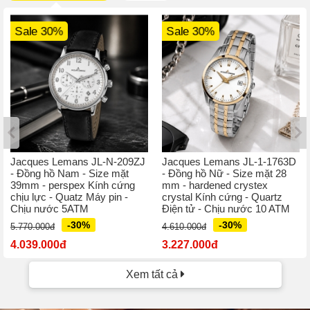
Sale 30%
Sale 30%
Jacques Lemans JL-N-209ZJ
Jacques Lemans JL-1-1763D
- Đồng hồ Nam - Size mặt
- Đồng hồ Nữ - Size mặt 28
39mm - perspex Kính cứng
mm - hardened crystex
chịu lực - Quatz Máy pin -
crystal Kính cứng - Quartz
Chịu nước 5ATM
Điện tử - Chịu nước 10 ATM
-30%
-30%
5.770.000đ
4.610.000đ
4.039.000đ
3.227.000đ
Xem tất cả