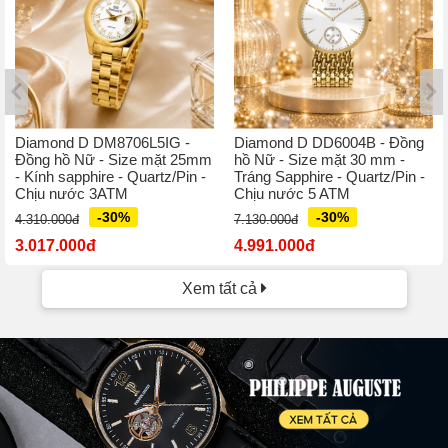
Diamond D DM8706L5IG -
Diamond D DD6004B - Đồng
Đồng hồ Nữ - Size mặt 25mm
hồ Nữ - Size mặt 30 mm -
- Kính sapphire - Quartz/Pin -
Tráng Sapphire - Quartz/Pin -
Chịu nước 3ATM
Chịu nước 5 ATM
-30%
-30%
4.310.000đ
7.130.000đ
3.017.000đ
4.991.000đ
Xem tất cả