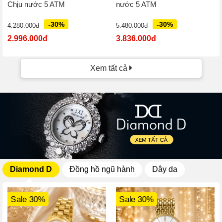
Chịu nước 5 ATM
nước 5 ATM
-30%
-30%
4.280.000đ
5.480.000đ
2.996.000đ
3.836.000đ
Xem tất cả
Diamond D
Đồng hồ ngũ hành
Dây da
Sale 30%
Sale 30%