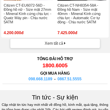
Citizen CT-EU6072-56D -
Citizen CT-NH8354-58A -
Đồng hồ nữ - Size mặt 27mm
Đồng hồ Nam - Size mặt
- Mineral Kính cứng chịu lực -
40mm - Mineral Kính cứng
Quatz Máy pin - Chịu nước
chịu lực - Automatic Cơ tự
5ATM
động - Chịu nước 5ATM
4.200.000đ
7.425.000đ
Xem tất cả
TỔNG ĐÀI HỖ TRỢ
1800.6005
GỌI MUA HÀNG
098.668.1189
-
0867.51.5555
Tin tức - Sự kiện
Cập nhật tin tức hay mới nhất về đồng hồ, kính mắt, quà tặng, thông
tin tổng hợp được cập nhật 24h. Các bài viết review đánh giá, tư vấn