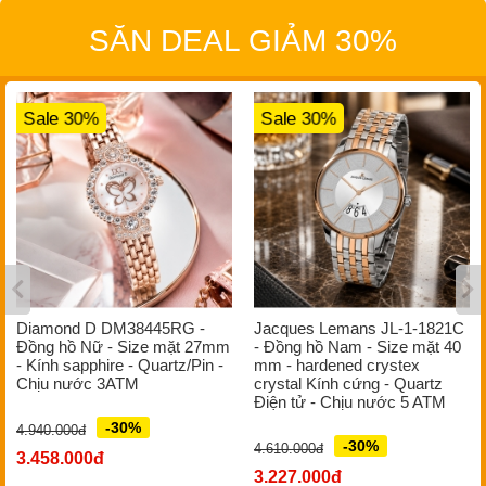
SĂN DEAL GIẢM 30%
Sale 30%
Sale 30%
Diamond D DM38445RG -
Jacques Lemans JL-1-1821C
Đồng hồ Nữ - Size mặt 27mm
- Đồng hồ Nam - Size mặt 40
- Kính sapphire - Quartz/Pin -
mm - hardened crystex
Chịu nước 3ATM
crystal Kính cứng - Quartz
Điện tử - Chịu nước 5 ATM
-30%
4.940.000đ
-30%
4.610.000đ
3.458.000đ
3.227.000đ