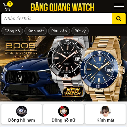
0
Đồng hồ
Kính mắt
Phụ kiện
Bút ký
ẻ em
Đồng hồ nam
Đồng hồ nữ
Kính mát