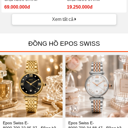
69.000.000đ
19.250.000đ
Xem tất cả
ĐỒNG HỒ EPOS SWISS
Epos Swiss E-
Epos Swiss E-