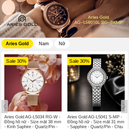
Aries Gold
Nam
Nữ
Sale 30%
Sale 30%
Aries Gold AG-L5034 RG-W -
Aries Gold AG-L5041 S-MP -
Đồng hồ nữ - Size mặt 38 mm
Đồng hồ nữ - Size mặt 31 mm
- Kính Saphire - Quartz/Pin -
- Sapphire - Quartz/Pin - Chịu