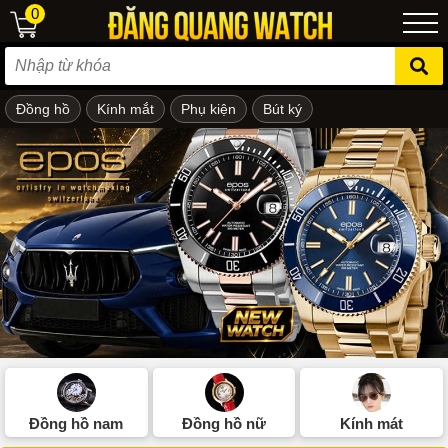
0
Đồng hồ
Kính mắt
Phụ kiện
Bút ký
ẻ em
Đồng hồ nam
Đồng hồ nữ
Kính mát