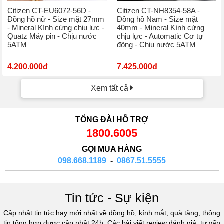
Citizen CT-EU6072-56D -
Citizen CT-NH8354-58A -
Đồng hồ nữ - Size mặt 27mm
Đồng hồ Nam - Size mặt
- Mineral Kính cứng chịu lực -
40mm - Mineral Kính cứng
Quatz Máy pin - Chịu nước
chịu lực - Automatic Cơ tự
5ATM
động - Chịu nước 5ATM
4.200.000đ
7.425.000đ
Xem tất cả
TỔNG ĐÀI HỖ TRỢ
1800.6005
GỌI MUA HÀNG
098.668.1189
-
0867.51.5555
Tin tức - Sự kiện
Cập nhật tin tức hay mới nhất về đồng hồ, kính mắt, quà tặng, thông
tin tổng hợp được cập nhật 24h. Các bài viết review đánh giá, tư vấn