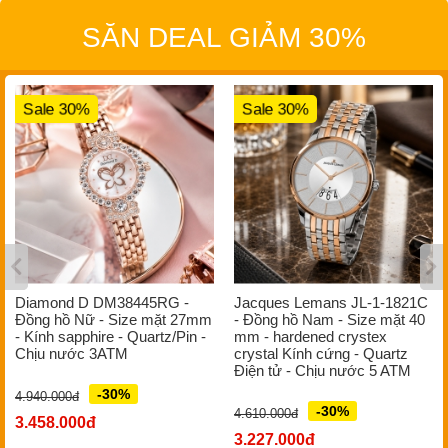
SĂN DEAL GIẢM 30%
Sale 30%
Sale 30%
Diamond D DM38445RG -
Jacques Lemans JL-1-1821C
Đồng hồ Nữ - Size mặt 27mm
- Đồng hồ Nam - Size mặt 40
- Kính sapphire - Quartz/Pin -
mm - hardened crystex
Chịu nước 3ATM
crystal Kính cứng - Quartz
Điện tử - Chịu nước 5 ATM
-30%
4.940.000đ
-30%
4.610.000đ
3.458.000đ
3.227.000đ