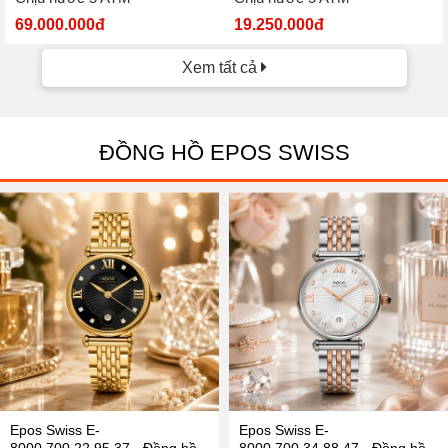
69.000.000đ
19.250.000đ
Xem tất cả
ĐỒNG HỒ EPOS SWISS
Epos Swiss E-
Epos Swiss E-