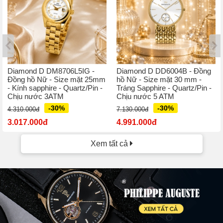
Diamond D DM8706L5IG -
Diamond D DD6004B - Đồng
Đồng hồ Nữ - Size mặt 25mm
hồ Nữ - Size mặt 30 mm -
- Kính sapphire - Quartz/Pin -
Tráng Sapphire - Quartz/Pin -
Chịu nước 3ATM
Chịu nước 5 ATM
-30%
-30%
4.310.000đ
7.130.000đ
3.017.000đ
4.991.000đ
Xem tất cả