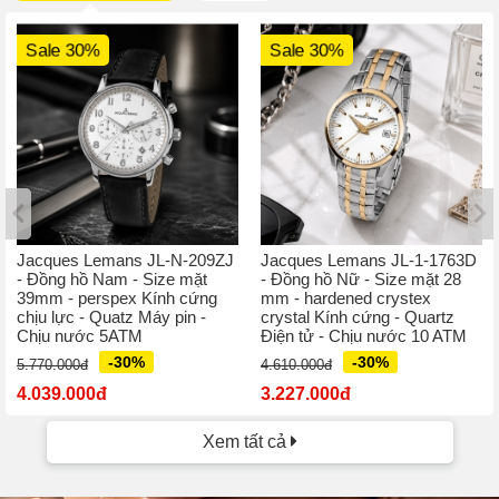
Sale 30%
Sale 30%
Jacques Lemans JL-N-209ZJ
Jacques Lemans JL-1-1763D
- Đồng hồ Nam - Size mặt
- Đồng hồ Nữ - Size mặt 28
39mm - perspex Kính cứng
mm - hardened crystex
chịu lực - Quatz Máy pin -
crystal Kính cứng - Quartz
Chịu nước 5ATM
Điện tử - Chịu nước 10 ATM
-30%
-30%
5.770.000đ
4.610.000đ
4.039.000đ
3.227.000đ
Xem tất cả