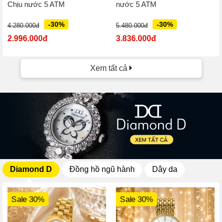
Chịu nước 5 ATM
nước 5 ATM
-30%
-30%
4.280.000đ
5.480.000đ
2.996.000đ
3.836.000đ
Xem tất cả
Diamond D
Đồng hồ ngũ hành
Dây da
Sale 30%
Sale 30%