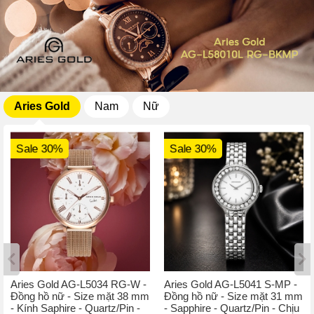
Aries Gold
Nam
Nữ
Sale 30%
Sale 30%
Aries Gold AG-L5034 RG-W -
Aries Gold AG-L5041 S-MP -
Đồng hồ nữ - Size mặt 38 mm
Đồng hồ nữ - Size mặt 31 mm
- Kính Saphire - Quartz/Pin -
- Sapphire - Quartz/Pin - Chịu