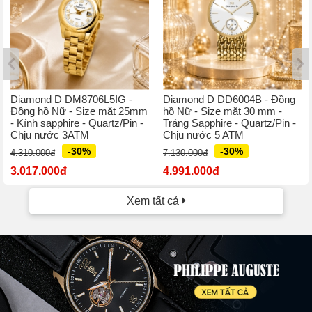
Diamond D DM8706L5IG -
Diamond D DD6004B - Đồng
Đồng hồ Nữ - Size mặt 25mm
hồ Nữ - Size mặt 30 mm -
- Kính sapphire - Quartz/Pin -
Tráng Sapphire - Quartz/Pin -
Chịu nước 3ATM
Chịu nước 5 ATM
-30%
-30%
4.310.000đ
7.130.000đ
3.017.000đ
4.991.000đ
Xem tất cả