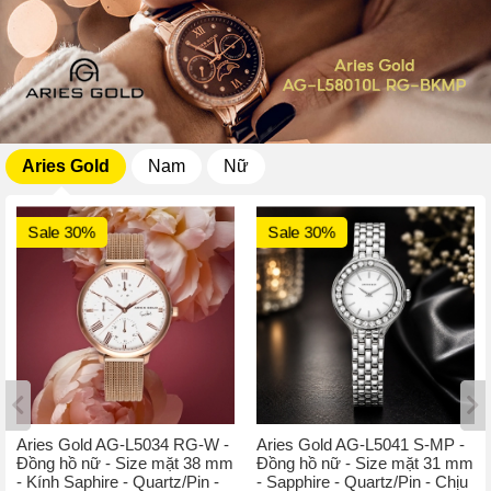
Aries Gold
Nam
Nữ
Sale 30%
Sale 30%
Aries Gold AG-L5034 RG-W -
Aries Gold AG-L5041 S-MP -
Đồng hồ nữ - Size mặt 38 mm
Đồng hồ nữ - Size mặt 31 mm
- Kính Saphire - Quartz/Pin -
- Sapphire - Quartz/Pin - Chịu