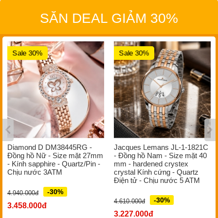
SĂN DEAL GIẢM 30%
Sale 30%
Sale 30%
Diamond D DM38445RG -
Jacques Lemans JL-1-1821C
Đồng hồ Nữ - Size mặt 27mm
- Đồng hồ Nam - Size mặt 40
- Kính sapphire - Quartz/Pin -
mm - hardened crystex
Chịu nước 3ATM
crystal Kính cứng - Quartz
Điện tử - Chịu nước 5 ATM
-30%
4.940.000đ
-30%
4.610.000đ
3.458.000đ
3.227.000đ