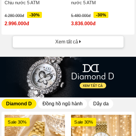
Chịu nước 5 ATM
nước 5 ATM
-30%
-30%
4.280.000đ
5.480.000đ
2.996.000đ
3.836.000đ
Xem tất cả
Diamond D
Đồng hồ ngũ hành
Dây da
Sale 30%
Sale 30%