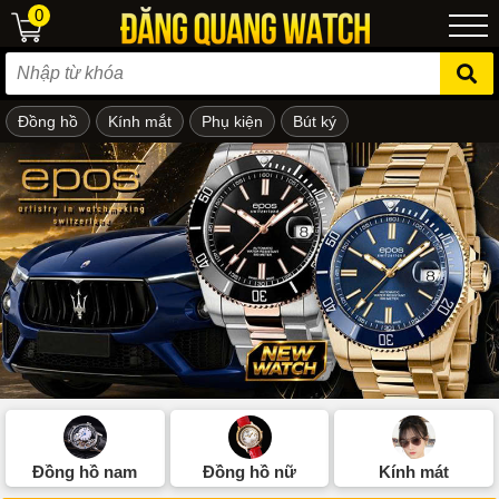
0
Đồng hồ
Kính mắt
Phụ kiện
Bút ký
ẻ em
Đồng hồ nam
Đồng hồ nữ
Kính mát