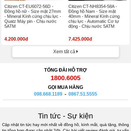
Citizen CT-EU6072-56D -
Citizen CT-NH8354-58A -
Đồng hồ nữ - Size mặt 27mm
Đồng hồ Nam - Size mặt
- Mineral Kính cứng chịu lực -
40mm - Mineral Kính cứng
Quatz Máy pin - Chịu nước
chịu lực - Automatic Cơ tự
5ATM
động - Chịu nước 5ATM
4.200.000đ
7.425.000đ
Xem tất cả
TỔNG ĐÀI HỖ TRỢ
1800.6005
GỌI MUA HÀNG
098.668.1189
-
0867.51.5555
Tin tức - Sự kiện
Cập nhật tin tức hay mới nhất về đồng hồ, kính mắt, quà tặng, thông
tin tổng hợp được cập nhật 24h. Các bài viết review đánh giá, tư vấn