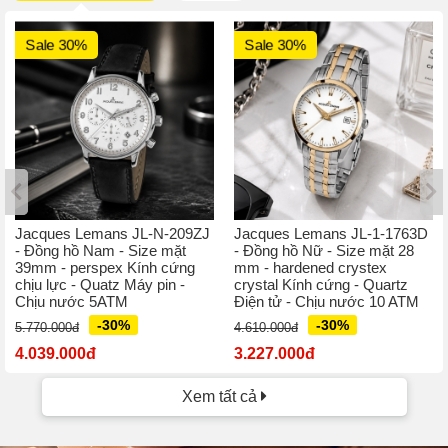
Sale 30%
Sale 30%
Jacques Lemans JL-N-209ZJ
Jacques Lemans JL-1-1763D
- Đồng hồ Nam - Size mặt
- Đồng hồ Nữ - Size mặt 28
39mm - perspex Kính cứng
mm - hardened crystex
chịu lực - Quatz Máy pin -
crystal Kính cứng - Quartz
Chịu nước 5ATM
Điện tử - Chịu nước 10 ATM
-30%
-30%
5.770.000đ
4.610.000đ
4.039.000đ
3.227.000đ
Xem tất cả