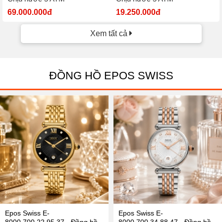
69.000.000đ
19.250.000đ
Xem tất cả
ĐỒNG HỒ EPOS SWISS
Epos Swiss E-
Epos Swiss E-