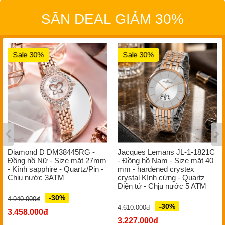
SĂN DEAL GIẢM 30%
Sale 30%
Sale 30%
Diamond D DM38445RG -
Jacques Lemans JL-1-1821C
Đồng hồ Nữ - Size mặt 27mm
- Đồng hồ Nam - Size mặt 40
- Kính sapphire - Quartz/Pin -
mm - hardened crystex
Chịu nước 3ATM
crystal Kính cứng - Quartz
Điện tử - Chịu nước 5 ATM
-30%
4.940.000đ
-30%
4.610.000đ
3.458.000đ
3.227.000đ