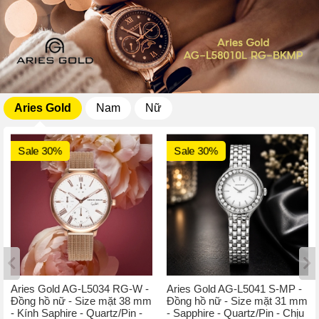
Aries Gold
Nam
Nữ
Sale 30%
Sale 30%
Aries Gold AG-L5034 RG-W -
Aries Gold AG-L5041 S-MP -
Đồng hồ nữ - Size mặt 38 mm
Đồng hồ nữ - Size mặt 31 mm
- Kính Saphire - Quartz/Pin -
- Sapphire - Quartz/Pin - Chịu