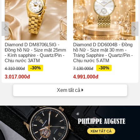
Diamond D DM8706L5IG -
Diamond D DD6004B - Đồng
Đồng hồ Nữ - Size mặt 25mm
hồ Nữ - Size mặt 30 mm -
- Kính sapphire - Quartz/Pin -
Tráng Sapphire - Quartz/Pin -
Chịu nước 3ATM
Chịu nước 5 ATM
-30%
-30%
4.310.000đ
7.130.000đ
3.017.000đ
4.991.000đ
Xem tất cả