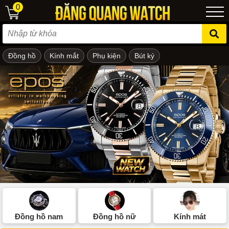
0
Đồng hồ
Kính mắt
Phụ kiện
Bút ký
ẻ em
Đồng hồ nam
Đồng hồ nữ
Kính mát