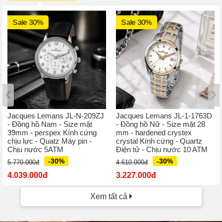
Sale 30%
Sale 30%
Jacques Lemans JL-N-209ZJ
Jacques Lemans JL-1-1763D
- Đồng hồ Nam - Size mặt
- Đồng hồ Nữ - Size mặt 28
39mm - perspex Kính cứng
mm - hardened crystex
chịu lực - Quatz Máy pin -
crystal Kính cứng - Quartz
Chịu nước 5ATM
Điện tử - Chịu nước 10 ATM
-30%
-30%
5.770.000đ
4.610.000đ
4.039.000đ
3.227.000đ
Xem tất cả