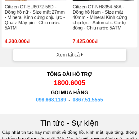
Citizen CT-EU6072-56D -
Citizen CT-NH8354-58A -
Đồng hồ nữ - Size mặt 27mm
Đồng hồ Nam - Size mặt
- Mineral Kính cứng chịu lực -
40mm - Mineral Kính cứng
Quatz Máy pin - Chịu nước
chịu lực - Automatic Cơ tự
5ATM
động - Chịu nước 5ATM
4.200.000đ
7.425.000đ
Xem tất cả
TỔNG ĐÀI HỖ TRỢ
1800.6005
GỌI MUA HÀNG
098.668.1189
-
0867.51.5555
Tin tức - Sự kiện
Cập nhật tin tức hay mới nhất về đồng hồ, kính mắt, quà tặng, thông
tin tổng hợp được cập nhật 24h. Các bài viết review đánh giá, tư vấn