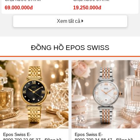
69.000.000đ
19.250.000đ
Xem tất cả
ĐỒNG HỒ EPOS SWISS
Epos Swiss E-
Epos Swiss E-