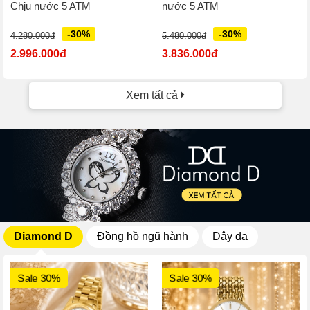
Chịu nước 5 ATM
nước 5 ATM
-30%
-30%
4.280.000đ
5.480.000đ
2.996.000đ
3.836.000đ
Xem tất cả
Diamond D
Đồng hồ ngũ hành
Dây da
Sale 30%
Sale 30%