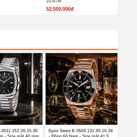
10 ATM
nước 5
52.500.000đ
7.700.
-3511.152.20.15.30
Epos Swiss E-3504.131.05.15.34
m - Size mặt 40 mm
- Đồng hồ Nam - Size mặt 41.5