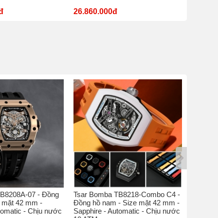
đ
26.860.000đ
11.180
B8208A-07 - Đồng
Tsar Bomba TB8218-Combo C4 -
Tsar Bo
e mặt 42 mm -
Đồng hồ nam - Size mặt 42 mm -
hồ nam 
tomatic - Chịu nước
Sapphire - Automatic - Chịu nước
Sapphire