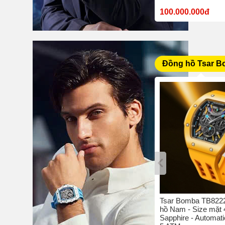
10.380.000đ
100.000.000đ
Đồng hồ Tsar 
bo C4 -
Tsar Bomba TB8204Q-05 - Đồng
Tsar Bomba TB8222
42 mm -
hồ nam - Size mặt 42 mm -
hồ Nam - Size mặt
hịu nước
Sapphire - Quartz/Pin - Chịu
Sapphire - Automati