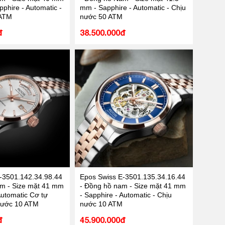
phire - Automatic -
mm - Sapphire - Automatic - Chịu
 ATM
nước 50 ATM
đ
38.500.000đ
-3501.142.34.98.44
Epos Swiss E-3501.135.34.16.44
m - Size mặt 41 mm
- Đồng hồ nam - Size mặt 41 mm
Automatic Cơ tự
- Sapphire - Automatic - Chịu
nước 10 ATM
nước 10 ATM
đ
45.900.000đ