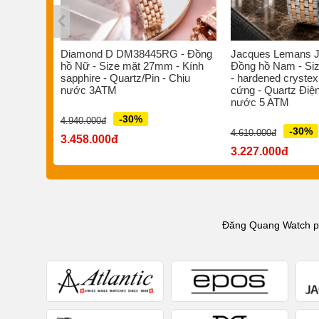
s ST-
Diamond D DM38445RG - Đồng
Jacques Lemans J
/Pin -
hồ Nữ - Size mặt 27mm - Kính
Đồng hồ Nam - Si
 nước
sapphire - Quartz/Pin - Chịu
- hardened crystex
nước 3ATM
cứng - Quartz Điện
nước 5 ATM
-30%
4.940.000đ
-30%
4.610.000đ
3.458.000đ
3.227.000đ
Đăng Quang Watch phâ