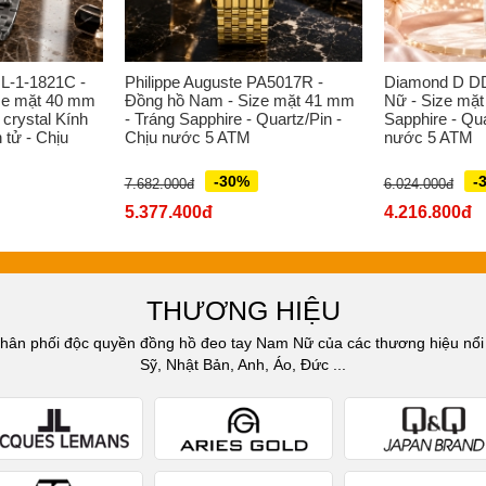
L-1-1821C -
Philippe Auguste PA5017R -
Diamond D D
ze mặt 40 mm
Đồng hồ Nam - Size mặt 41 mm
Nữ - Size mặt
 crystal Kính
- Tráng Sapphire - Quartz/Pin -
Sapphire - Qua
 tử - Chịu
Chịu nước 5 ATM
nước 5 ATM
-30%
-
7.682.000đ
6.024.000đ
5.377.400đ
4.216.800đ
THƯƠNG HIỆU
n phối độc quyền đồng hồ đeo tay Nam Nữ của các thương hiệu nổi t
Sỹ, Nhật Bản, Anh, Áo, Đức ...