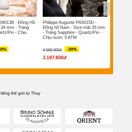
D6013B - Đồng Hồ
Philippe Auguste PA5015D -
Bruno So
 34 mm - Tráng
Đồng hồ Nam - Size mặt 39 mm
Đồng hồ 
rtz/Pin - Chịu
- Tráng Sapphire - Quartz/Pin -
- Sapphir
Chịu nước 5 ATM
Quartz Đi
ATM
30%
-30%
4.568.000đ
7.880.000đ
3.197.600đ
5.516.0
iếng thế giới từ Thụy