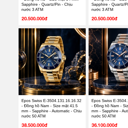
Sapphire - Quartz/Pin - Chịu
Sapphire - Quartz/Pi
nước 3 ATM
nước 3 ATM
20.500.000đ
20.500.000đ
Epos Swiss E-3504.131.16.16.32
Epos Swiss E-3504.
- Đồng hồ Nam - Size mặt 41.5
- Đồng hồ Nam - Si
mm - Sapphire - Automatic - Chịu
mm - Sapphire - Aut
nước 50 ATM
nước 50 ATM
38.500.000đ
36.100.000đ