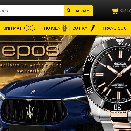
Tìm kiếm
Giỏ hà
KÍNH MẮT
PHỤ KIỆN
BÚT KÝ
TRANG SỨC