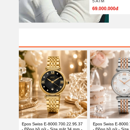
nước 5 ATM
5 ATM
7.700.000đ
69.000.000đ
Epos Swiss E-8000.700.22.95.37
Epos Swiss E-8000.
- Đồng hồ nữ - Size mặt 34 mm -
- Đồng hồ nữ - Size