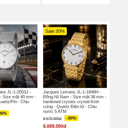
Sale 30%
Sale 
ns JL-1-2003J -
Jacques Lemans JL-1-1848H -
Jacques
- Size mặt 40 mm -
Đồng hồ Nam - Size mặt 38 mm -
Đồng hồ
uartz/Pin - Chịu
hardened crystex crystal Kính
perspex 
cứng - Quartz Điện tử - Chịu
Quatz M
nước 5 ATM
30%
5.770.00
-30%
8.670.000đ
4.039.
6.069.000đ