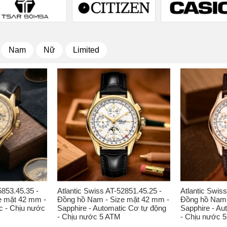
Nam
Nữ
Limited
5853.45.35 -
Atlantic Swiss AT-52851.45.25 -
Atlantic Swis
e mặt 42 mm -
Đồng hồ Nam - Size mặt 42 mm -
Đồng hồ Nam 
c - Chịu nước
Sapphire - Automatic Cơ tự động
Sapphire - Au
- Chịu nước 5 ATM
- Chịu nước 