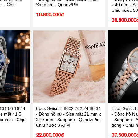
n - Chịu
Sapphire - Quartz/Pin
x 40 mm - Sap
Chịu nước 5
16.800.000đ
38.800.000
131.56.16.44
Epos Swiss E-8002.702.24.80.34
Epos Swiss E
ze mặt 41.5
- Đồng hồ nữ - Size mặt 21 mm x
- Đồng hồ Na
omatic - Chịu
24.5 mm - Sapphire - Quartz/Pin -
- Sapphire - 
Chịu nước 3 ATM
động - Chịu 
22.800.000đ
37.500.000