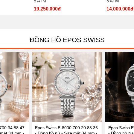
5 ATM
5 ATM
19.250.000đ
14.000.000đ
ĐỒNG HỒ EPOS SWISS
700.34.88.47
Epos Swiss E-8000.700.20.88.36
Epos Swiss E
 mặt 34 mm -
- Đồng hồ nữ - Size mặt 34 mm -
- Đồng hồ Na