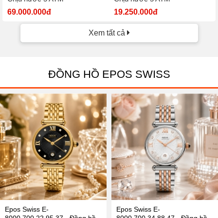
69.000.000đ
19.250.000đ
Xem tất cả
ĐỒNG HỒ EPOS SWISS
Epos Swiss E-
Epos Swiss E-