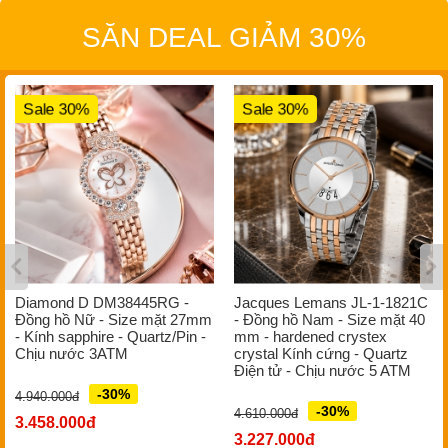
SĂN DEAL GIẢM 30%
Sale 30%
Sale 30%
Diamond D DM38445RG -
Jacques Lemans JL-1-1821C
Đồng hồ Nữ - Size mặt 27mm
- Đồng hồ Nam - Size mặt 40
- Kính sapphire - Quartz/Pin -
mm - hardened crystex
Chịu nước 3ATM
crystal Kính cứng - Quartz
Điện tử - Chịu nước 5 ATM
-30%
4.940.000đ
-30%
4.610.000đ
3.458.000đ
3.227.000đ