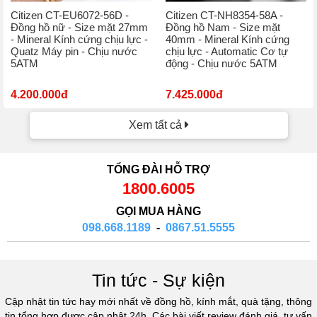
Citizen CT-EU6072-56D -
Citizen CT-NH8354-58A -
Đồng hồ nữ - Size mặt 27mm
Đồng hồ Nam - Size mặt
- Mineral Kính cứng chịu lực -
40mm - Mineral Kính cứng
Quatz Máy pin - Chịu nước
chịu lực - Automatic Cơ tự
5ATM
động - Chịu nước 5ATM
4.200.000đ
7.425.000đ
Xem tất cả
TỔNG ĐÀI HỖ TRỢ
1800.6005
GỌI MUA HÀNG
098.668.1189
-
0867.51.5555
Tin tức - Sự kiện
Cập nhật tin tức hay mới nhất về đồng hồ, kính mắt, quà tặng, thông
tin tổng hợp được cập nhật 24h. Các bài viết review đánh giá, tư vấn