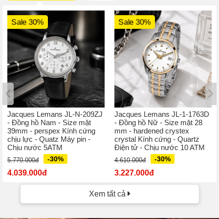
Sale 30%
Sale 30%
Jacques Lemans JL-N-209ZJ
Jacques Lemans JL-1-1763D
- Đồng hồ Nam - Size mặt
- Đồng hồ Nữ - Size mặt 28
39mm - perspex Kính cứng
mm - hardened crystex
chịu lực - Quatz Máy pin -
crystal Kính cứng - Quartz
Chịu nước 5ATM
Điện tử - Chịu nước 10 ATM
-30%
-30%
5.770.000đ
4.610.000đ
4.039.000đ
3.227.000đ
Xem tất cả