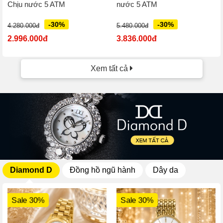
Chịu nước 5 ATM
nước 5 ATM
-30%
-30%
4.280.000đ
5.480.000đ
2.996.000đ
3.836.000đ
Xem tất cả
Diamond D
Đồng hồ ngũ hành
Dây da
Sale 30%
Sale 30%