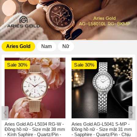
Aries Gold
Nam
Nữ
Sale 30%
Sale 30%
Aries Gold AG-L5034 RG-W -
Aries Gold AG-L5041 S-MP -
Đồng hồ nữ - Size mặt 38 mm
Đồng hồ nữ - Size mặt 31 mm
- Kính Saphire - Quartz/Pin -
- Sapphire - Quartz/Pin - Chịu