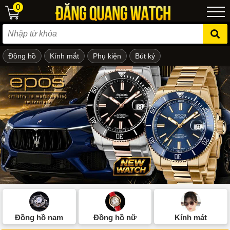
0
Đồng hồ
Kính mắt
Phụ kiện
Bút ký
ẻ em
Đồng hồ nam
Đồng hồ nữ
Kính mát