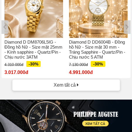
Diamond D DM8706L5IG -
Diamond D DD6004B - Đồng
Đồng hồ Nữ - Size mặt 25mm
hồ Nữ - Size mặt 30 mm -
- Kính sapphire - Quartz/Pin -
Tráng Sapphire - Quartz/Pin -
Chịu nước 3ATM
Chịu nước 5 ATM
-30%
-30%
4.310.000đ
7.130.000đ
3.017.000đ
4.991.000đ
Xem tất cả