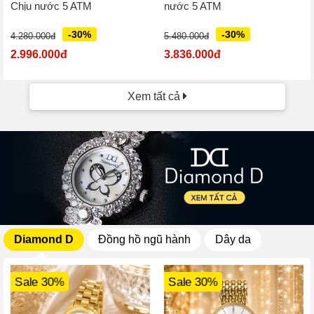
Chịu nước 5 ATM
nước 5 ATM
-30%
-30%
4.280.000đ
5.480.000đ
2.996.000đ
3.836.000đ
Xem tất cả
Diamond D
Đồng hồ ngũ hành
Dây da
Sale 30%
Sale 30%