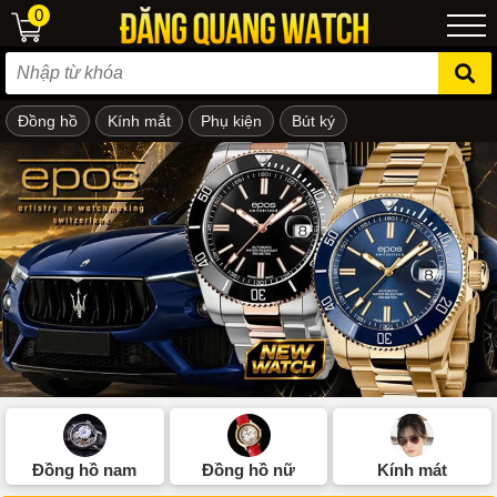
0
Đồng hồ
Kính mắt
Phụ kiện
Bút ký
ẻ em
Đồng hồ nam
Đồng hồ nữ
Kính mát