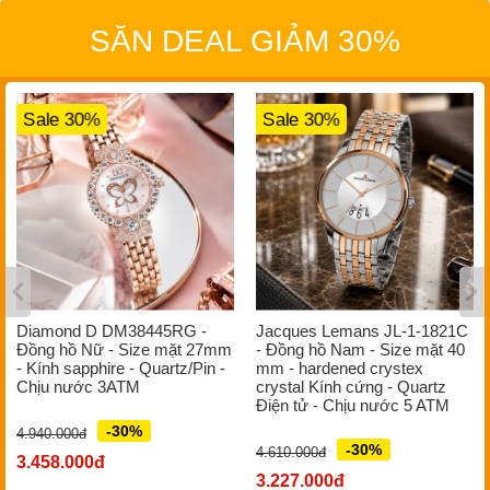
SĂN DEAL GIẢM 30%
Sale 30%
Sale 30%
Diamond D DM38445RG -
Jacques Lemans JL-1-1821C
Đồng hồ Nữ - Size mặt 27mm
- Đồng hồ Nam - Size mặt 40
- Kính sapphire - Quartz/Pin -
mm - hardened crystex
Chịu nước 3ATM
crystal Kính cứng - Quartz
Điện tử - Chịu nước 5 ATM
-30%
4.940.000đ
-30%
4.610.000đ
3.458.000đ
3.227.000đ