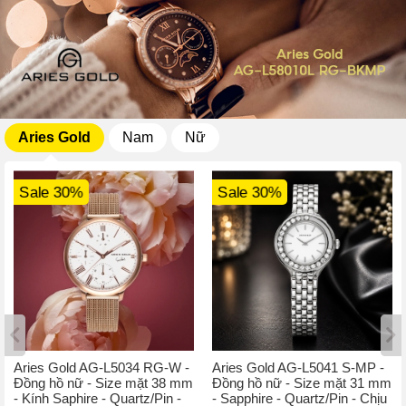
Aries Gold
Nam
Nữ
Sale 30%
Sale 30%
Aries Gold AG-L5034 RG-W -
Aries Gold AG-L5041 S-MP -
Đồng hồ nữ - Size mặt 38 mm
Đồng hồ nữ - Size mặt 31 mm
- Kính Saphire - Quartz/Pin -
- Sapphire - Quartz/Pin - Chịu