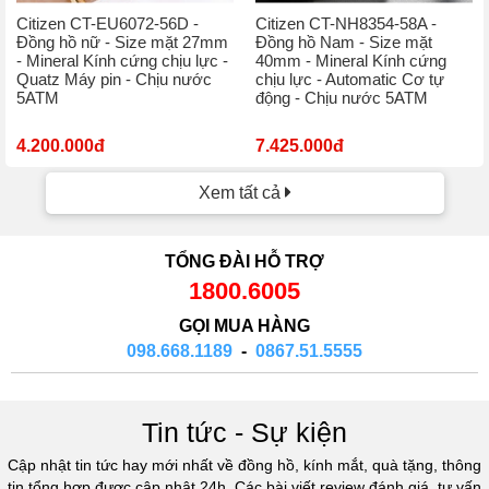
Citizen CT-EU6072-56D -
Citizen CT-NH8354-58A -
Đồng hồ nữ - Size mặt 27mm
Đồng hồ Nam - Size mặt
- Mineral Kính cứng chịu lực -
40mm - Mineral Kính cứng
Quatz Máy pin - Chịu nước
chịu lực - Automatic Cơ tự
5ATM
động - Chịu nước 5ATM
4.200.000đ
7.425.000đ
Xem tất cả
TỔNG ĐÀI HỖ TRỢ
1800.6005
GỌI MUA HÀNG
098.668.1189
-
0867.51.5555
Tin tức - Sự kiện
Cập nhật tin tức hay mới nhất về đồng hồ, kính mắt, quà tặng, thông
tin tổng hợp được cập nhật 24h. Các bài viết review đánh giá, tư vấn