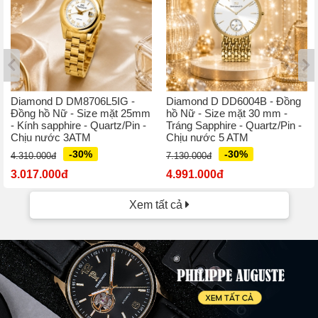
Diamond D DM8706L5IG -
Diamond D DD6004B - Đồng
Đồng hồ Nữ - Size mặt 25mm
hồ Nữ - Size mặt 30 mm -
- Kính sapphire - Quartz/Pin -
Tráng Sapphire - Quartz/Pin -
Chịu nước 3ATM
Chịu nước 5 ATM
-30%
-30%
4.310.000đ
7.130.000đ
3.017.000đ
4.991.000đ
Xem tất cả