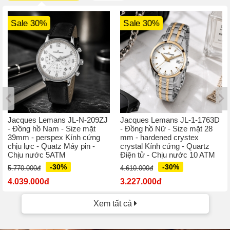
Sale 30%
Sale 30%
Jacques Lemans JL-N-209ZJ
Jacques Lemans JL-1-1763D
- Đồng hồ Nam - Size mặt
- Đồng hồ Nữ - Size mặt 28
39mm - perspex Kính cứng
mm - hardened crystex
chịu lực - Quatz Máy pin -
crystal Kính cứng - Quartz
Chịu nước 5ATM
Điện tử - Chịu nước 10 ATM
-30%
-30%
5.770.000đ
4.610.000đ
4.039.000đ
3.227.000đ
Xem tất cả