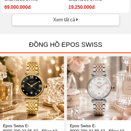
69.000.000đ
19.250.000đ
Xem tất cả
ĐỒNG HỒ EPOS SWISS
Epos Swiss E-
Epos Swiss E-